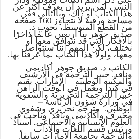
النشر، لمن يريد أن يعرف أكثر عن
هذا الكتاب أو ذاك، وبالتالي ففي
مساحة ورقية لا تتجاوز 160 صفحة
من القطع المتوسط، يجوب د.
صديق جوهر بنا أربعين عالمًا ذاخرًا
بالأفكار التي قد نتوافق معها أو
نختلف، لكن المهم أننا سنتواصل
معها، ولولا هذا الكتاب لما عرفنا بها.
الكاتب د. صديق جوهر أكاديمي
وناقد. خبير الترجمة في الأرشيف
والمكتبة الوطنية – الإمارات. يقيم
في كندا ويعمل في الوقت الراهن
خبيراً للترجمة التحريرية والشفوية
في وزارة شؤون الرئاسة –
أبوظبي. مترجم تحريري وشفوي
محترف وأكاديمي وناقد وباحث في
العلوم الإنسانية والاجتماعي. أستاذ
ورئيس قسم اللغات والآداب
والترجمة بجامعة الإمارات سابقاً.