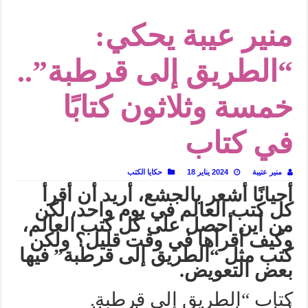
في أدب نورا ناجي.. كيف تنقذنا الذاكرة من شروخ الواقع؟
منير عيبة يحكي:
من سيرة «إيفان أجيلي» إلى نسيج الحكاية.. رحلة بسمة ناجي مع الكتابة والترجمة (ال
من «أرشيف ريبليكا» إلى «ساحر أوز».. رحلة بسمة ناجي مع الترجمة (الجزء الأول)
“الطريق إلى قرطبة”..
من مطابخ الأسواق لـ«الدليفري».. كيف طهت المدن قديماً طعامها؟
خمسة وثلاثون كتابًا
“الرحالة العرب واكتشاف أوروبا”.. قراءة جديدة لبدايات “الاستغراب”
عوالم منصورة عز الدين.. حين يصبح الزمن بطل الرواية
في كتاب
الطعام في الحضارة الإسلامية.. تاريخ يُقرأ بالنكهات
يوم شاهدت زينات صدقي على المسرح وسرحت!
منير عتيبة
2024 يناير 18
حكايا الكتب
أحيانًا أشعر بالجشع، أريد أن أقرأ
كل كتب العالم في يوم واحد، لكن
من أين أحصل على كل كتب العالم،
وكيف أقرأها في وقت قليل؟ ولكن
كتب مثل “الطريق إلى قرطبة” فيها
بعض التعويض.
كتاب “الطريق إلى قرطبة.