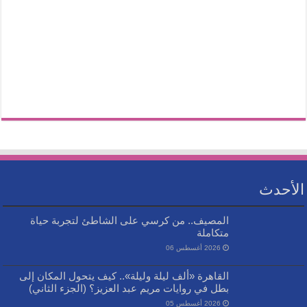
الأحدث
المصيف.. من كرسي على الشاطئ لتجربة حياة
متكاملة
2026 أغسطس 06
القاهرة «ألف ليلة وليلة».. كيف يتحول المكان إلى
بطل في روايات مريم عبد العزيز؟ (الجزء الثاني)
2026 أغسطس 05