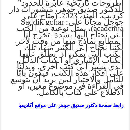
أطروحات تاريخية عابرة للحدود”
للدكتور صديق جوهر، منشورات دار
كرديب. الهند، 2023. (متاح على
جوجل مجانا على: Saddik gohar
academia)، يمثل نوعية من الكتب
التي نحتاج إليها بشدة. تخرج لنا
المطابع نماذج منها من وقت لآخر،
لكننا نحتاج إلى الكثير منها، تلك
الكتب التي يمكن أن نطلق عليها
الكتاب الإشاري أو الكتاب الدليل،
الذي يشير إلى كتب أخرى، ويدلنا
على أفكار هذه الكتب، فيكون بابًا
للتأمل والاختيار لمن يريد أن يتوسع
في القراءة في موضوع معين، أو
الاطلاع على كتاب بالكامل.
رابط صفحة دكتور صديق جوهر على موقع أكاديميا