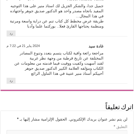
جميل جدا، والشكر الجزيل لك استاذ منير على هذا التوجيه
المفيد باتجاه مصدر واحد هو الدكتور صديق جوهر واجتهاده
في هذا المجال…
طريقة عرض مخطط كل كتاب تنم عن دراية واسعة ومرتبة
ومنظمة يحتاجها القارئ فعلا.. بوركتما علما وأدبا
رد
غادة سيد
2024 يناير 21 في 7:22 م
مراجعة رائعة وافية لكتاب يتسم بتعدد وتنوع المصادر
المختلفة عن تاريخ قرطبة من وجهة نظر غربية
لقند أسهبت وكفيت ووفيت فيما قدمته من معلومات عن
الكتاب ومؤلفه العلامة الكبير الدكتور صديق حوهر
أحييكم أستاذ منير عتيبة في هذا التناول الرائع
رد
اترك تعليقاً
لن يتم نشر عنوان بريدك الإلكتروني.
الحقول الإلزامية مشار إليها بـ
*
التعليق
*