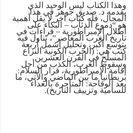
وهذا الكتاب ليس الوحيد الذي
يقدمه د. صديق جوهر في هذا
المجال، فله كتاب آخر لا يقل أهمية
هو “دموع الذئاب – البكاء على
أطلال الإمبراطورية – قراءات في
تاريخ الغرب المعاصر”، تناول فيه
بتوسع أكبر، وتحليل أشمل أربعة
كتب هي: (الحرب الكونية النزاع
المسلح في القرن العشرين
وسقوط الغرب، الكذب من أجل
إقامة الإمبراطورية، قرار السلام:
بريطانيا ما بين الماضي والآتي، ما
بعد الوقاحة: المتاجرة بالعداء
للسامية وتزييف التاريخ).