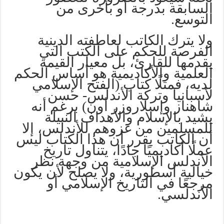
السابقة بدرجة أو بأخرى من
التوسع.
ولا يترك الكاتب لعاطفته الدينية
الفرصة للحكم على الكتب التي
يقدمها للقارئ، بل معيار القيمة
العلمية والأكاديمية هو أساس الحكم
لديه، فمثلًا كتاب (الفتح الإسلامي
لأسبانيا وتركة الأندلس- حسن
شاهناز وإسلاروزر أون) برغم أنه
يشيد بالإسلام والأهداف النبيلة
للمسلمين من غزوهم للأندلس، إلا
أن الكاتب يقرر أن هذا الكتاب ليس
عملًا أكاديميًا جادًا، يتناول تاريخ
الأندلس الإسلامية من وجهة نظر
خيالية أسطورية، ولا يصلح لأن يكون
مرجعًا في التاريخ الإسلامي أو
الأندلسي.