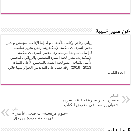
عن منير عتيبة
روائي وقاص وكاتب للأطفال والدراما الإذاعية، مؤسس ومدير
مختر السرديات بمكتبة الإسكندرية، رئيس تحرير سلسلة
كراسات سردية التي يصدرها مختبر السرديات بمكتبة
الإسكندرية، مقرر لجنة السرد القصصي والروائي بالمجلس
الأعلى للثقافة، عضو لجنة القصة بالمجلس الأعلى للثقافة
(2013 - 2019)، وقد حصل على العديد من الجوائز منها جائزة
اتحاد الكتاب.
السابق
«صباح الخير سيرة ثقافية» يسردها
شعبان يوسف في معرض الكتاب
التالي
«غيوم فرنسية» لـ«ضحى عاصي»
في طبعة جديدة من دوّن