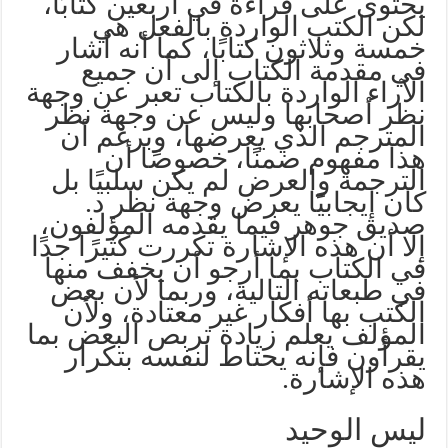
يحتوى على قراءة في أربعين كتابًا،
لكن الكتب الواردة بالفعل هي
خمسة وثلاثون كتابًا، كما أنه أشار
في مقدمة الكتاب إلى أن جميع
الآراء الواردة بالكتاب تعبر عن وجهة
نظر أصحابها وليس عن وجهة نظر
المترجم الذي يعرضها، وبرغم أن
هذا مفهوم ضمنًا، خصوصًا أن
الترجمة والعرض لم يكن سلبيًا بل
كان إيجابيًا يعرض وجهة نظر د.
صديق جوهر فيما يقدمه المؤلفون،
إلا أن هذه الإشارة تكررت كثيرًا جدًا
في الكتاب بما أرجو أن يخفف منها
في طبعاته التالية، وربما لأن بعض
الكتب بها أفكار غير معتادة، ولأن
المؤلف يعلم زيادة تربص البعض بما
يقرأون فإنه يحتاط لنفسه بتكرار
هذه الإشارة.
ليس الوحيد