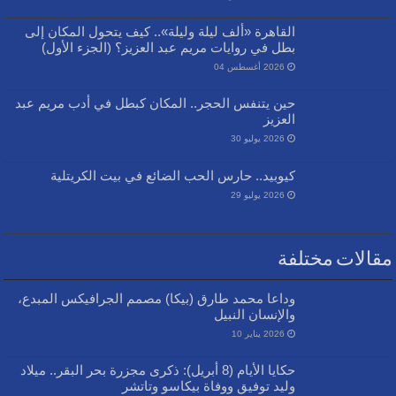
القاهرة «ألف ليلة وليلة».. كيف يتحول المكان إلى
بطل في روايات مريم عبد العزيز؟ (الجزء الأول)
2026 أغسطس 04
حين يتنفس الحجر.. المكان كبطل في أدب مريم عبد
العزيز
2026 يوليو 30
كيوبيد.. حارس الحب الضائع في بيت الكريتلية
2026 يوليو 29
مقالات مختلفة
وداعا محمد طارق (بيكا) مصمم الجرافيكس المبدع،
والإنسان النبيل
2026 يناير 10
حكايا الأيام (8 أبريل): ذكرى مجزرة بحر البقر.. ميلاد
وليد توفيق ووفاة بيكاسو وتاتشر