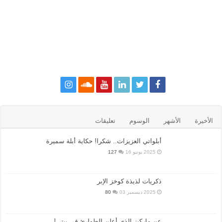
الأخيرة
الأشهر
الوسوم
تعليقات
أبلواتي العزيزات.. شكرا! حكاية أبلة سميرة
2025 يونيو 16
127
ذكريات لذيذة كوخز الإبر
2025 ديسمبر 03
80
عن ماركيز الذي أعلن الطوارئ في بيتي!