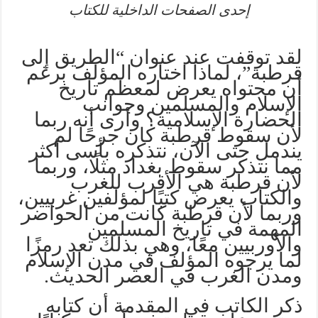
إحدى الصفحات الداخلية للكتاب
لقد توقفت عند عنوان “الطريق إلى
قرطبة”، لماذا اختاره المؤلف برغم
أن محتواه يعرض لمعظم تاريخ
الإسلام والمسلمين وجوانب
الحضارة الإسلامية؟ وأرى أنه ربما
لأن سقوط قرطبة كان جرحًا لم
يندمل حتى الآن، نتذكره بأسى أكثر
مما نتذكر سقوط بغداد مثلًا، وربما
لأن قرطبة هي الأقرب للغرب
والكتاب يعرض كتبًا لمؤلفين غربيين،
وربما لأن قرطبة كانت من الحواضر
المهمة في تاريخ المسلمين
والأوربيين معًا، وهي بذلك تعد رمزًا
لما يرجوه المؤلف في مدن الإسلام
ومدن الغرب في العصر الحديث.
ذكر الكاتب في المقدمة أن كتابه