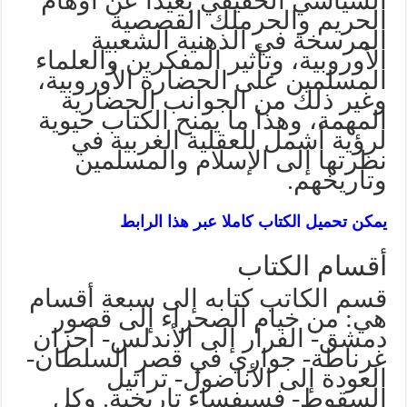
السياسي الحقيقي بعيدًا عن أوهام
الحريم والحرملك القصصية
المرسخة في الذهنية الشعبية
الأوروبية، وتأثير المفكرين والعلماء
المسلمين على الحضارة الأوروبية،
وغير ذلك من الجوانب الحضارية
المهمة، وهذا ما يمنح الكتاب حيوية
لرؤية أشمل للعقلية الغربية في
نظرتها إلى الإسلام والمسلمين
وتاريخهم.
يمكن تحميل الكتاب كاملا عبر هذا الرابط
أقسام الكتاب
قسم الكاتب كتابه إلى سبعة أقسام
هي: من خيام الصحراء إلى قصور
دمشق- الفرار إلى الأندلس- أحزان
غرناطة- جواري في قصر السلطان-
العودة إلى الأناضول- تراتيل
السقوط- فسيفساء تاريخية. وكل