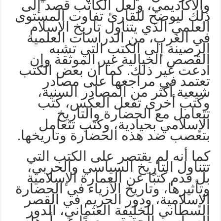
والأكاديمي، ولعل الكاتب قصد إلى
ذلك ليوضح للقارئ تفاوت المستوى
العلمي الذي يتناول تاريخ الإسلام
في الغرب، من الدراسات العلمية
الرصينة إلى الكتب التي تشبه
القصص الخيالية غير الموثقة وإن
ادعت غير ذلك. كما أن بعض الكتب
تعتمد في مراجعها على مصادر
شيعية أكثر من المصادر السنية،
وكتب أخرى تفعل العكس، كتب
تتعامل مع الحضارة والتاريخ
الإسلامي بحيادية، وكتب تتعامل
بتعصب ضد هذه الحضارة وتاريخها.
كما أنه لم يقتصر على الكتب التي
تتناول التاريخ السياسي والحربي،
بل قدم كتبًا عن العمارة الإسلامية
وتأثيرها، وتاريخ الأزياء في الحضارة
الإسلامية، ودور الحريم في القصر
السطاني للخليفة العثماني، الدور