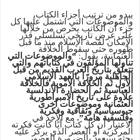
يبدو من ترتيب أجزاء الكتاب،
والموضوعات التي اشتمل عليها كل
جزء أن الكاتب يحرص من خلالها
على عرض تاريخي تسلسلي قدر
الإمكان لقصة الإسلام منذ ما قبل
ظهوره حتى سقوط الخلافة
العثمانية، يقول:
“والموضوعات التي
تناولها المؤلفون في كتاباتهم والتي
تتعلق بتاريخ العرب القديم من قبل
الجاهلية مرورًا بالعهد الإسلامي
الأول ثم الخلافة الأموية فالخلافة
العباسية ثم الحضارة الأندلسية
علاوة على تاريخ الامبراطورية
العثمانية وموضوعات أخرى
جيوسياسية وثقافية وفكرية
وفلسفية هامة”.
مع الأخذ في
الاعتبار أن كل كتاب أيًا كانت فكرته
المركزية أو العصر الذي يركز عليه
بحثه سيعود بالضرورة للعصور