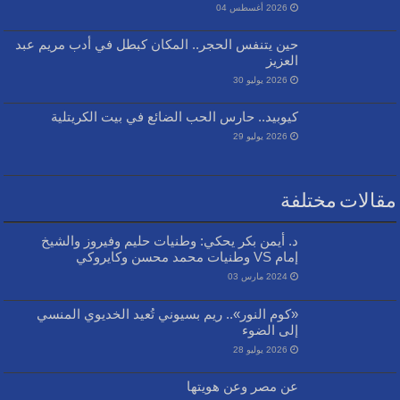
2026 أغسطس 04
حين يتنفس الحجر.. المكان كبطل في أدب مريم عبد
العزيز
2026 يوليو 30
كيوبيد.. حارس الحب الضائع في بيت الكريتلية
2026 يوليو 29
مقالات مختلفة
د. أيمن بكر يحكي: وطنيات حليم وفيروز والشيخ
إمام VS وطنيات محمد محسن وكايروكي
2024 مارس 03
«كوم النور».. ريم بسيوني تُعيد الخديوي المنسي
إلى الضوء
2026 يوليو 28
عن مصر وعن هويتها