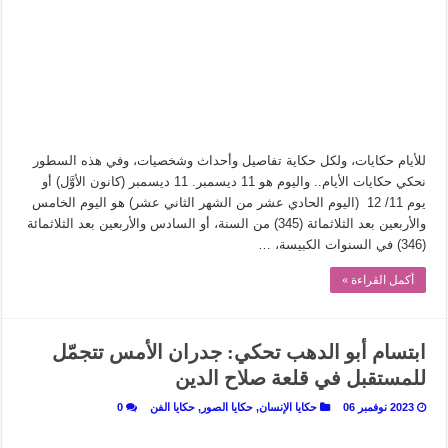
في أدب نورا ناجي.. كيف تنقذنا الذاكرة من شروخ الواقع؟
من سيرة «إيفان أجيلي» إلى نسيج الحكاية.. رحلة بسمة ناجي مع الكتابة والترجمة (ال
من «أرشيف ريبليكا» إلى «ساحر أوز».. رحلة بسمة ناجي مع الترجمة (الجزء الأول)
من مطابخ الأسواق لـ«الدليفري».. كيف طهت المدن قديماً طعامها؟
“الرحالة العرب واكتشاف أوروبا”.. قراءة جديدة لبدايات “الاستغراب”
للأيام حكايات، ولكل حكاية تفاصيل وأحداث وشخصيات، وفي هذه السطور
عوالم منصورة عز الدين.. حين يصبح الزمن بطل الرواية
نحكي حكايات الأيام.. واليوم هو 11 ديسمبر. 11 ديسمبر (كانون الأوَّل) أو
يوم 11/ 12 (اليوم الحادي عشر من الشهر الثاني عشر) هو اليوم الخامس
الطعام في الحضارة الإسلامية.. تاريخ يُقرأ بالنكهات
والأربعين بعد الثلاثمائة (345) من السنة، أو السادس والأربعين بعد الثلاثمائة
يوم شاهدت زينات صدقي على المسرح وسرحت!
(346) في السنوات الكبيسة، …
أكمل القراءة »
ابتسام أبو الدهب تحكي: جدران الأمس تتجمّل
للمستقبل في قلعة صلاح الدين
2023 نوفمبر 06
حكايا الإنسان
,
حكايا الصور
,
حكايا الفن
0