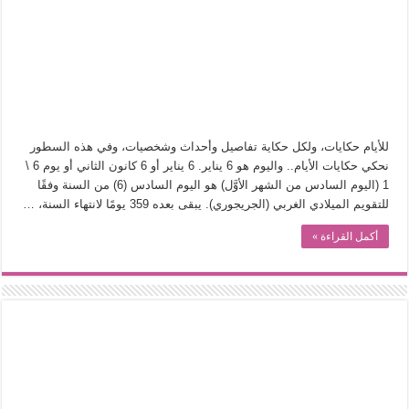
في أدب نورا ناجي.. كيف تنقذنا الذاكرة من شروخ الواقع؟
من سيرة «إيفان أجيلي» إلى نسيج الحكاية.. رحلة بسمة ناجي مع الكتابة والترجمة (ال
من «أرشيف ريبليكا» إلى «ساحر أوز».. رحلة بسمة ناجي مع الترجمة (الجزء الأول)
من مطابخ الأسواق لـ«الدليفري».. كيف طهت المدن قديماً طعامها؟
“الرحالة العرب واكتشاف أوروبا”.. قراءة جديدة لبدايات “الاستغراب”
للأيام حكايات، ولكل حكاية تفاصيل وأحداث وشخصيات، وفي هذه السطور
عوالم منصورة عز الدين.. حين يصبح الزمن بطل الرواية
نحكي حكايات الأيام.. واليوم هو 6 يناير. 6 يناير أو 6 كانون الثاني أو يوم 6 \
1 (اليوم السادس من الشهر الأوَّل) هو اليوم السادس (6) من السنة وفقًا
الطعام في الحضارة الإسلامية.. تاريخ يُقرأ بالنكهات
للتقويم الميلادي الغربي (الجريجوري). يبقى بعده 359 يومًا لانتهاء السنة، …
يوم شاهدت زينات صدقي على المسرح وسرحت!
أكمل القراءة »