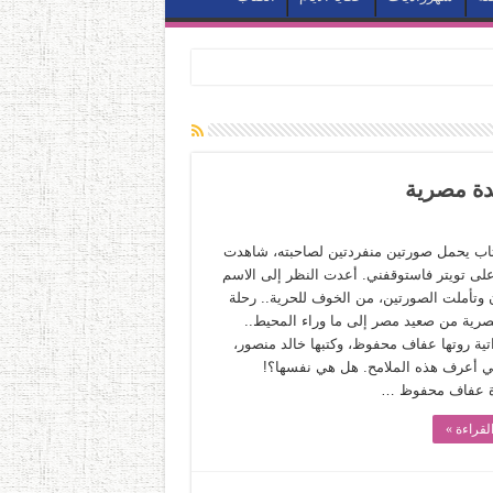
يدة مصرية
اب يحمل صورتين منفردتين لصاحبته، شاهدت
على تويتر فاستوقفني. أعدت النظر إلى الاسم
ن وتأملت الصورتين، من الخوف للحرية.. رحلة
صرية من صعيد مصر إلى ما وراء المحيط..
تية روتها عفاف محفوظ، وكتبها خالد منصور،
ي أعرف هذه الملامح. هل هي نفسها؟!
رة عفاف محفوظ …
لقراءة »