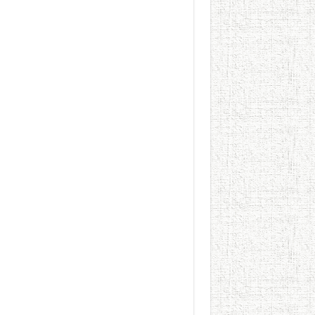
يوم شاهدت زينات صدقي ع
من “عيش السرايا” إلى ذاكرة