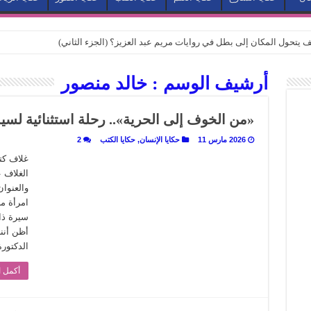
كيف يتحول المكان إلى بطل في روايات مريم عبد العزيز؟ (الجزء الثاني)
كيف يتحول المكان إلى بطل في روايات مريم عبد العزيز؟ (الجزء الأول)
أرشيف الوسم :
خالد منصور
كبطل في أدب مريم عبد العزيز
ي بيت الكريتلية
«من الخوف إلى الحرية».. رحلة استثنائية لس
عيد الخديوي المنسي إلى الضوء
2026 مارس 11
حكايا الإنسان
,
حكايا الكتب
2
. كيف قرأت الكتب شغف المصريين بكرة القدم؟
غلاف كت
الغلاف 
نا الذاكرة من شروخ الواقع؟
والعنوا
سيج الحكاية.. رحلة بسمة ناجي مع الكتابة والترجمة (الجزء الثاني)
امرأة م
سيرة ذا
ر أوز».. رحلة بسمة ناجي مع الترجمة (الجزء الأول)
أظن أنن
ري».. كيف طهت المدن قديماً طعامها؟
الدكتو
با”.. قراءة جديدة لبدايات “الاستغراب”
أكمل ا
ن يصبح الزمن بطل الرواية
 تاريخ يُقرأ بالنكهات