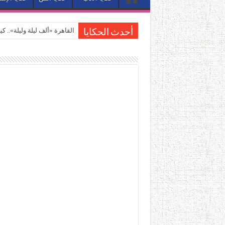
القاهرة «ألف ليلة وليلة».. 
أحدث الحكايا
القاهرة «ألف ليلة وليلة».. 
حين يتنفس الحجر.. المكان 
كيوبيد.. حارس الحب الضائع ف
«كوم النور».. ريم بسيوني تُ
الأدب والساحرة المستديرة.
في أدب نورا ناجي.. كيف تنقذ
من سيرة «إيفان أجيلي» إلى ن
من «أرشيف ريبليكا» إلى «ساح
من مطابخ الأسواق لـ«الدليف
“الرحالة العرب واكتشاف أورو
عوالم منصورة عز الدين.. حي
الطعام في الحضارة الإسلامية..