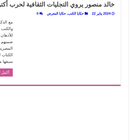
خالد منصور يروي التجليات الثقافية لحرب أكتو
لى المسرح وسرحت!
2024 يناير 22
حكايا الكتب
,
حكايا المعرض
0
 أم درمان.. حمور زيادة يغزل حكايات البسطاء
مع الذك
والكتب ا
للأذهان
ضمنهم ك
المصرية»
الكتاب 
سبقها 
أكمل ا