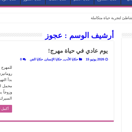
طئ لتجربة حياة متكاملة
كيف يتحول المكان إلى بطل في روايات مريم عبد العزيز؟ (الجزء الثاني)
أرشيف الوسم :
عجوز
كيف يتحول المكان إلى بطل في روايات مريم عبد العزيز؟ (الجزء الأول)
كبطل في أدب مريم عبد العزيز
يوم عادي في حياة مهرج!
ي بيت الكريتلية
2026 يونيو 15
حكايا الأدب
,
حكايا الإنسان
,
حكايا الفن
0
عيد الخديوي المنسي إلى الضوء
للمهرج ا
روماتيز
. كيف قرأت الكتب شغف المصريين بكرة القدم؟
بدأ الته
نا الذاكرة من شروخ الواقع؟
محمل الج
وزوجاً ي
سيج الحكاية.. رحلة بسمة ناجي مع الكتابة والترجمة (الجزء الثاني)
السيرك 
ر أوز».. رحلة بسمة ناجي مع الترجمة (الجزء الأول)
أكمل ا
ري».. كيف طهت المدن قديماً طعامها؟
با”.. قراءة جديدة لبدايات “الاستغراب”
ن يصبح الزمن بطل الرواية