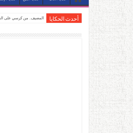
المصيف.. من كرسي على الشا
أحدث الحكايا
القاهرة «ألف ليلة وليلة».. 
القاهرة «ألف ليلة وليلة».. 
حين يتنفس الحجر.. المكان 
كيوبيد.. حارس الحب الضائع ف
«كوم النور».. ريم بسيوني تُ
الأدب والساحرة المستديرة.
في أدب نورا ناجي.. كيف تنقذ
من سيرة «إيفان أجيلي» إلى ن
من «أرشيف ريبليكا» إلى «ساح
من مطابخ الأسواق لـ«الدليف
“الرحالة العرب واكتشاف أورو
عوالم منصورة عز الدين.. حي