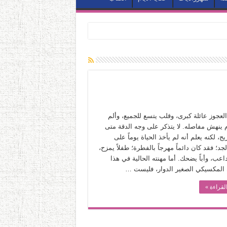
لعجوز عائلة كبرى، وقلب يتسع للجميع، وألم
م ينهش مفاصله. لا يتذكر على وجه الدقة متى
ريج، لكنه يعلم أنه لم يأخذ الحياة يوماً على
د؛ فقد كان دائماً مهرجاً بالفطرة؛ طفلاً يمزح،
داعب، وأباً يضحك. أما مهنته الحالية في هذا
المكسيكي الصغير الدوار، فليست …
لقراءة »