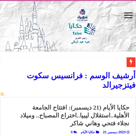
المصيف.. من كرسي على الشاطئ لتجربة حياة متكاملة
أرشيف الوسم :
فرانسيس سكوت
القاهرة «ألف ليلة وليلة».. كيف يتحول المكان إلى بطل في روايات مريم عبد العزيز؟ (
فيتزجيرالد
القاهرة «ألف ليلة وليلة».. كيف يتحول المكان إلى بطل في روايات مريم عبد العزيز؟ (
حين يتنفس الحجر.. المكان كبطل في أدب مريم عبد العزيز
حكايا الأيام (21 ديسمبر): افتتاح الجامعة
كيوبيد.. حارس الحب الضائع في بيت الكريتلية
الأهلية..استقلال ليبيا..اختراع المصباح.. وميلاد
«كوم النور».. ريم بسيوني تُعيد الخديوي المنسي إلى الضوء
نجلاء فتحي وهاني شاكر
الأدب والساحرة المستديرة.. كيف قرأت الكتب شغف المصريين بكرة القدم؟
2023 ديسمبر 21
حكايا الأيام
0