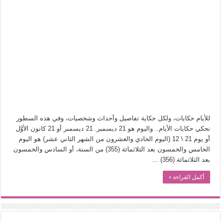
في أدب نورا ناجي.. كيف تنقذنا الذاكرة من شروخ الواقع؟
من سيرة «إيفان أجيلي» إلى نسيج الحكاية.. رحلة بسمة ناجي مع الكتابة والترجمة (ال
من «أرشيف ريبليكا» إلى «ساحر أوز».. رحلة بسمة ناجي مع الترجمة (الجزء الأول)
من مطابخ الأسواق لـ«الدليفري».. كيف طهت المدن قديماً طعامها؟
“الرحالة العرب واكتشاف أوروبا”.. قراءة جديدة لبدايات “الاستغراب”
عوالم منصورة عز الدين.. حين يصبح الزمن بطل الرواية
الطعام في الحضارة الإسلامية.. تاريخ يُقرأ بالنكهات
يوم شاهدت زينات صدقي على المسرح وسرحت!
للأيام حكايات، ولكل حكاية تفاصيل وأحداث وشخصيات، وفي هذه السطور
نحكي حكايات الأيام.. واليوم هو 21 ديسمبر. 21 ديسمبر أو 21 كانون الأوَّل
أو يوم 21 \ 12 (اليوم الحادي والعشرون من الشهر الثاني عشر) هو اليوم
الخامس والخمسون بعد الثلاثمائة (355) من السنة، أو السادس والخمسون
بعد الثلاثمائة (356) …
أكمل القراءة »