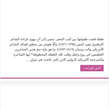
في أدب نورا ناجي.. كيف تنقذنا الذاكرة من شروخ الواقع؟
من سيرة «إيفان أجيلي» إلى نسيج الحكاية.. رحلة بسمة ناجي مع الكتابة والترجمة (ال
من «أرشيف ريبليكا» إلى «ساحر أوز».. رحلة بسمة ناجي مع الترجمة (الجزء الأول)
من مطابخ الأسواق لـ«الدليفري».. كيف طهت المدن قديماً طعامها؟
“الرحالة العرب واكتشاف أوروبا”.. قراءة جديدة لبدايات “الاستغراب”
طفلة قضت طفولتها بين كتب الشعر، تنتمي إلى أبٍ يهوى قراءة الشاعر
عوالم منصورة عز الدين.. حين يصبح الزمن بطل الرواية
الإنجليزي چون كيتس (١٧٩٥-١٨٢١)، وأمٍّ تغوص بين سطور قصائد الشاعر
الأمريكي والت ويتمان (١٨١٩-١٨٩٢)، ما هو نتاج دمج هذين الشاعرين
الطعام في الحضارة الإسلامية.. تاريخ يُقرأ بالنكهات
العظيمين في روح وعقل وقلب تلك الطفلة المحظوظة؟ إنها الشاعرة
يوم شاهدت زينات صدقي على المسرح وسرحت!
والمترجمة الأمريكية كارولين كايزر التي عاشت في منزلٍ …
أكمل القراءة »