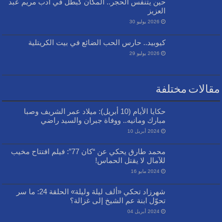
حين يتنفس الحجر.. المكان كبطل في أدب مريم عبد
العزيز
2026 يوليو 30
كيوبيد.. حارس الحب الضائع في بيت الكريتلية
2026 يوليو 29
مقالات مختلفة
حكايا الأيام (10 أبريل): ميلاد عمر الشريف وصبا
مبارك ومانيه.. ووفاة جبران والسيد راضي
2024 أبريل 10
محمد طارق يحكي عن “كان 77”: فيلم افتتاح مخيب
للآمال لا يقتل الحماس!
2024 مايو 16
شهرزاد تحكي «ألف ليلة وليلة» الحلقة 24: ما سر
تحوّل ابنة عم الشيخ إلى غزالة؟
2024 أبريل 04