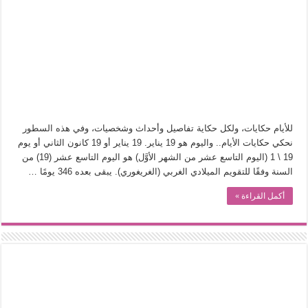
في أدب نورا ناجي.. كيف تنقذنا الذاكرة من شروخ الواقع؟
من سيرة «إيفان أجيلي» إلى نسيج الحكاية.. رحلة بسمة ناجي مع الكتابة والترجمة (ال
من «أرشيف ريبليكا» إلى «ساحر أوز».. رحلة بسمة ناجي مع الترجمة (الجزء الأول)
من مطابخ الأسواق لـ«الدليفري».. كيف طهت المدن قديماً طعامها؟
“الرحالة العرب واكتشاف أوروبا”.. قراءة جديدة لبدايات “الاستغراب”
عوالم منصورة عز الدين.. حين يصبح الزمن بطل الرواية
للأيام حكايات، ولكل حكاية تفاصيل وأحداث وشخصيات، وفي هذه السطور
الطعام في الحضارة الإسلامية.. تاريخ يُقرأ بالنكهات
نحكي حكايات الأيام.. واليوم هو 19 يناير. 19 يناير أو 19 كانون الثاني أو يوم
19 \ 1 (اليوم التاسع عشر من الشهر الأوَّل) هو اليوم التاسع عشر (19) من
يوم شاهدت زينات صدقي على المسرح وسرحت!
السنة وفقًا للتقويم الميلادي الغربي (الغريغوري). يبقى بعده 346 يومًا …
أكمل القراءة »