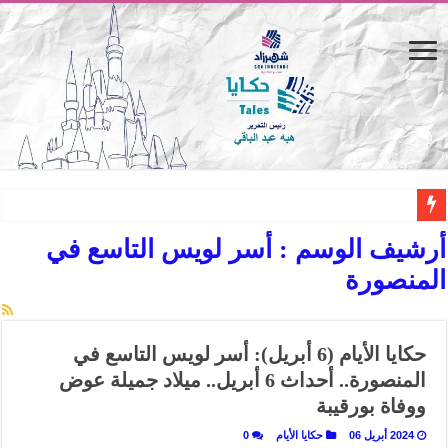
المصيف.. من كرسي على الشاطئ لتجربة حياة متكاملة
أرشيف الوسم :
أسر لويس التاسع في
القاهرة «ألف ليلة وليلة».. كيف يتحول المكان إلى بطل في روايات مريم عبد العزيز؟ (
المنصورة
القاهرة «ألف ليلة وليلة».. كيف يتحول المكان إلى بطل في روايات مريم عبد العزيز؟ (
حين يتنفس الحجر.. المكان كبطل في أدب مريم عبد العزيز
حكايا الأيام (6 أبريل): أسر لويس التاسع في
كيوبيد.. حارس الحب الضائع في بيت الكريتلية
المنصورة.. أحداث 6 أبريل.. ميلاد جميلة عوض
«كوم النور».. ريم بسيوني تُعيد الخديوي المنسي إلى الضوء
ووفاة بورقيبة
الأدب والساحرة المستديرة.. كيف قرأت الكتب شغف المصريين بكرة القدم؟
2024 أبريل 06
حكايا الأيام
0