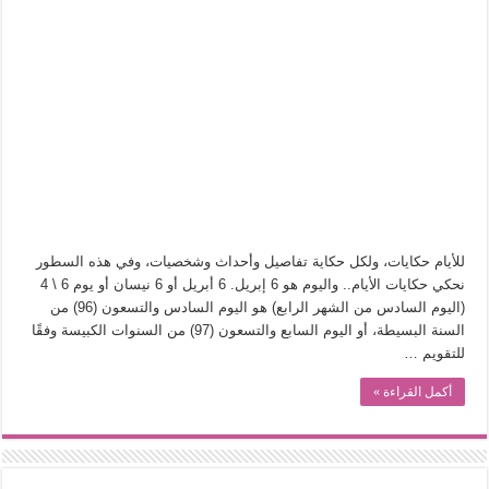
في أدب نورا ناجي.. كيف تنقذنا الذاكرة من شروخ الواقع؟
من سيرة «إيفان أجيلي» إلى نسيج الحكاية.. رحلة بسمة ناجي مع الكتابة والترجمة (ال
من «أرشيف ريبليكا» إلى «ساحر أوز».. رحلة بسمة ناجي مع الترجمة (الجزء الأول)
من مطابخ الأسواق لـ«الدليفري».. كيف طهت المدن قديماً طعامها؟
“الرحالة العرب واكتشاف أوروبا”.. قراءة جديدة لبدايات “الاستغراب”
عوالم منصورة عز الدين.. حين يصبح الزمن بطل الرواية
الطعام في الحضارة الإسلامية.. تاريخ يُقرأ بالنكهات
يوم شاهدت زينات صدقي على المسرح وسرحت!
للأيام حكايات، ولكل حكاية تفاصيل وأحداث وشخصيات، وفي هذه السطور
نحكي حكايات الأيام.. واليوم هو 6 إبريل. 6 أبريل أو 6 نيسان أو يوم 6 \ 4
(اليوم السادس من الشهر الرابع) هو اليوم السادس والتسعون (96) من
السنة البسيطة، أو اليوم السابع والتسعون (97) من السنوات الكبيسة وفقًا
للتقويم …
أكمل القراءة »