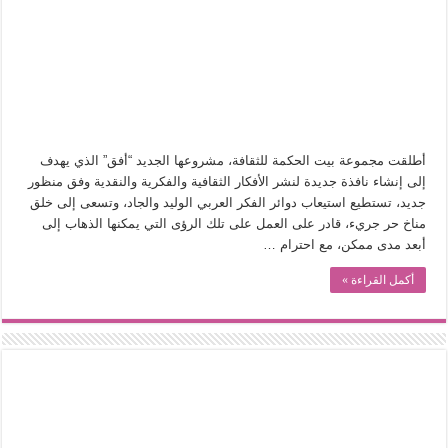
في أدب نورا ناجي.. كيف تنقذنا الذاكرة من شروخ الواقع؟
من سيرة «إيفان أجيلي» إلى نسيج الحكاية.. رحلة بسمة ناجي مع الكتابة والترجمة (ال
من «أرشيف ريبليكا» إلى «ساحر أوز».. رحلة بسمة ناجي مع الترجمة (الجزء الأول)
من مطابخ الأسواق لـ«الدليفري».. كيف طهت المدن قديماً طعامها؟
“الرحالة العرب واكتشاف أوروبا”.. قراءة جديدة لبدايات “الاستغراب”
أطلقت مجموعة بيت الحكمة للثقافة، مشروعها الجديد “أفق” الذي يهدف
عوالم منصورة عز الدين.. حين يصبح الزمن بطل الرواية
إلى إنشاء نافذة جديدة لنشر الأفكار الثقافية والفكرية والنقدية وفق منظور
جديد، تستطيع استيعاب دوائر الفكر العربي الوليد والجاد، وتسعى إلى خلق
الطعام في الحضارة الإسلامية.. تاريخ يُقرأ بالنكهات
مناخ حر جريء، قادر على العمل على تلك الرؤى التي يمكنها الذهاب إلى
يوم شاهدت زينات صدقي على المسرح وسرحت!
أبعد مدى ممكن، مع احترام …
أكمل القراءة »