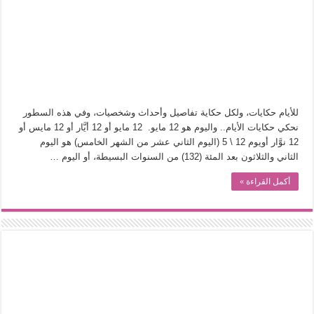
في أدب نورا ناجي.. كيف تنقذنا الذاكرة من شروخ الواقع؟
من سيرة «إيفان أجيلي» إلى نسيج الحكاية.. رحلة بسمة ناجي مع الكتابة والترجمة (ال
من «أرشيف ريبليكا» إلى «ساحر أوز».. رحلة بسمة ناجي مع الترجمة (الجزء الأول)
من مطابخ الأسواق لـ«الدليفري».. كيف طهت المدن قديماً طعامها؟
“الرحالة العرب واكتشاف أوروبا”.. قراءة جديدة لبدايات “الاستغراب”
للأيام حكايات، ولكل حكاية تفاصيل وأحداث وشخصيات، وفي هذه السطور
عوالم منصورة عز الدين.. حين يصبح الزمن بطل الرواية
نحكي حكايات الأيام.. واليوم هو 12 مايو. 12 مايو أو 12 أيَّار أو 12 مايس أو
12 نوَّار أويوم 12 \ 5 (اليوم الثاني عشر من الشهر الخامس) هو اليوم
الطعام في الحضارة الإسلامية.. تاريخ يُقرأ بالنكهات
الثاني والثلاثون بعد المئة (132) من السنوات البسيطة، أو اليوم …
يوم شاهدت زينات صدقي على المسرح وسرحت!
أكمل القراءة »