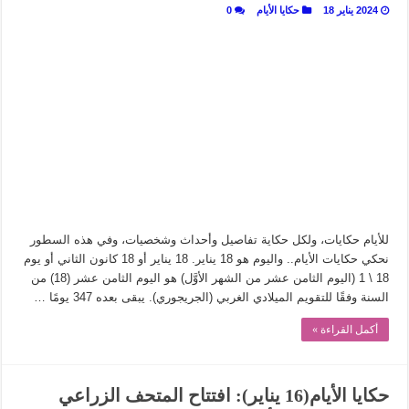
2024 يناير 18
حكايا الأيام
0
للأيام حكايات، ولكل حكاية تفاصيل وأحداث وشخصيات، وفي هذه السطور
نحكي حكايات الأيام.. واليوم هو 18 يناير. 18 يناير أو 18 كانون الثاني أو يوم
18 \ 1 (اليوم الثامن عشر من الشهر الأوَّل) هو اليوم الثامن عشر (18) من
السنة وفقًا للتقويم الميلادي الغربي (الجريجوري). يبقى بعده 347 يومًا …
أكمل القراءة »
حكايا الأيام(16 يناير): افتتاح المتحف الزراعي