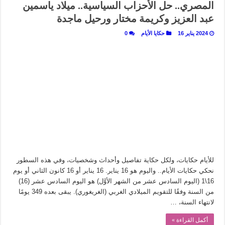
المصري.. حل الأحزاب السياسية.. ميلاد ياسمين
عبد العزيز وكريمة مختار ورحيل ماجدة
2024 يناير 16
حكايا الأيام
0
للأيام حكايات، ولكل حكاية تفاصيل وأحداث وشخصيات، وفي هذه السطور
نحكي حكايات الأيام.. واليوم هو 16 يناير. 16 يناير أو 16 كانون الثاني أو يوم
16\1 (اليوم السادس عشر من الشهر الأوَّل) هو اليوم السادس عشر (16)
من السنة وفقًا للتقويم الميلادي الغربي (الغريغوري). يبقى بعده 349 يومًا
لانتهاء السنة، …
أكمل القراءة »