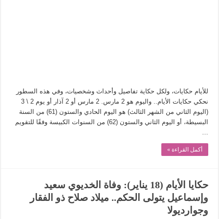
من سيرة «إيفان أجيلي» إلى نسيج الحكاية.. رحلة بسمة ناجي مع الكتابة والترجمة (ال
من «أرشيف ريبليكا» إلى «ساحر أوز».. رحلة بسمة ناجي مع الترجمة (الجزء الأول)
من مطابخ الأسواق لـ«الدليفري».. كيف طهت المدن قديماً طعامها؟
“الرحالة العرب واكتشاف أوروبا”.. قراءة جديدة لبدايات “الاستغراب”
عوالم منصورة عز الدين.. حين يصبح الزمن بطل الرواية
الطعام في الحضارة الإسلامية.. تاريخ يُقرأ بالنكهات
للأيام حكايات، ولكل حكاية تفاصيل وأحداث وشخصيات، وفي هذه السطور
يوم شاهدت زينات صدقي على المسرح وسرحت!
نحكي حكايات الأيام.. واليوم هو 2 مارس. 2 مارس أو 2 آذار أو يوم 2 \ 3
(اليوم الثاني من الشهر الثالث) هو اليوم الحادي والستون (61) من السنة
من “عيش السرايا” إلى ذاكرة أم درمان.. حمور زيادة يغزل حكايات البسطاء
البسيطة، أو اليوم الثاني والستون (62) من السنوات الكبيسة وفقًا للتقويم
…
أكمل القراءة »
حكايا الأيام (18 يناير): وفاة الخديوي سعيد
وإسماعيل يتولى الحكم.. ميلاد صلاح ذو الفقار
وجوارديولا