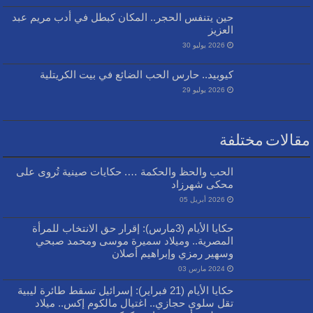
حين يتنفس الحجر.. المكان كبطل في أدب مريم عبد
العزيز
2026 يوليو 30
كيوبيد.. حارس الحب الضائع في بيت الكريتلية
2026 يوليو 29
مقالات مختلفة
الحب والحظ والحكمة …. حكايات صينية تُروى على
محكى شهرزاد
2026 أبريل 05
حكايا الأيام (3مارس): إقرار حق الانتخاب للمرأة
المصرية.. وميلاد سميرة موسى ومحمد صبحي
وسهير رمزي وإبراهيم أصلان
2024 مارس 03
حكايا الأيام (21 فبراير): إسرائيل تسقط طائرة ليبية
تقل سلوى حجازي.. اغتيال مالكوم إكس.. ميلاد