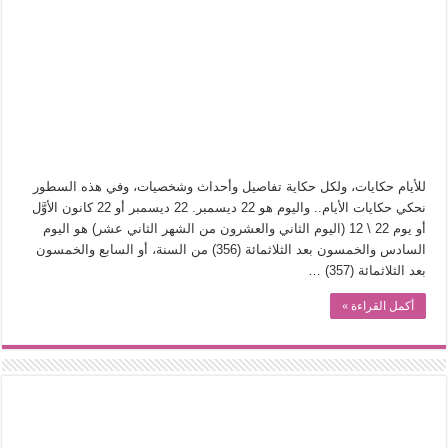
في أدب نورا ناجي.. كيف تنقذنا الذاكرة من شروخ الواقع؟
من سيرة «إيفان أجيلي» إلى نسيج الحكاية.. رحلة بسمة ناجي مع الكتابة والترجمة (ال
من «أرشيف ريبليكا» إلى «ساحر أوز».. رحلة بسمة ناجي مع الترجمة (الجزء الأول)
من مطابخ الأسواق لـ«الدليفري».. كيف طهت المدن قديماً طعامها؟
“الرحالة العرب واكتشاف أوروبا”.. قراءة جديدة لبدايات “الاستغراب”
عوالم منصورة عز الدين.. حين يصبح الزمن بطل الرواية
للأيام حكايات، ولكل حكاية تفاصيل وأحداث وشخصيات، وفي هذه السطور
الطعام في الحضارة الإسلامية.. تاريخ يُقرأ بالنكهات
نحكي حكايات الأيام.. واليوم هو 22 ديسمبر. 22 ديسمبر أو 22 كانون الأوَّل
أو يوم 22 \ 12 (اليوم الثاني والعشرون من الشهر الثاني عشر) هو اليوم
يوم شاهدت زينات صدقي على المسرح وسرحت!
السادس والخمسون بعد الثلاثمائة (356) من السنة، أو السابع والخمسون
بعد الثلاثمائة (357) …
أكمل القراءة »