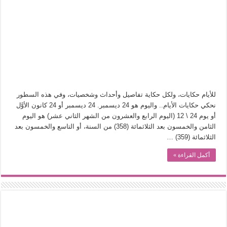
في أدب نورا ناجي.. كيف تنقذنا الذاكرة من شروخ الواقع؟
من سيرة «إيفان أجيلي» إلى نسيج الحكاية.. رحلة بسمة ناجي مع الكتابة والترجمة (ال
من «أرشيف ريبليكا» إلى «ساحر أوز».. رحلة بسمة ناجي مع الترجمة (الجزء الأول)
من مطابخ الأسواق لـ«الدليفري».. كيف طهت المدن قديماً طعامها؟
“الرحالة العرب واكتشاف أوروبا”.. قراءة جديدة لبدايات “الاستغراب”
عوالم منصورة عز الدين.. حين يصبح الزمن بطل الرواية
للأيام حكايات، ولكل حكاية تفاصيل وأحداث وشخصيات، وفي هذه السطور
الطعام في الحضارة الإسلامية.. تاريخ يُقرأ بالنكهات
نحكي حكايات الأيام.. واليوم هو 24 ديسمبر. 24 ديسمبر أو 24 كانون الأوَّل
أو يوم 24 \ 12 (اليوم الرابع والعشرون من الشهر الثاني عشر) هو اليوم
يوم شاهدت زينات صدقي على المسرح وسرحت!
الثامن والخمسون بعد الثلاثمائة (358) من السنة، أو التاسع والخمسون بعد
الثلاثمائة (359) …
أكمل القراءة »