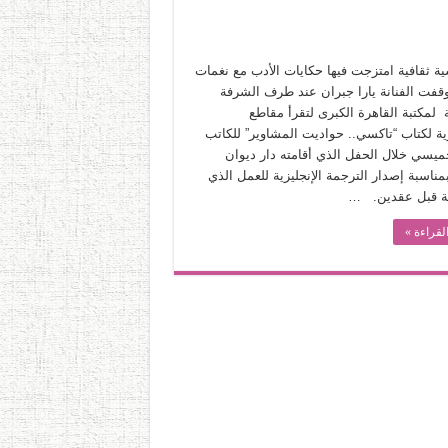
ة ثقافية امتزجت فيها حكايات الأدب مع نغمات
 وقفت الفنانة يارا جبران عند طرف الشرفة
 لمكتبة القاهرة الكبرى لتقرأ مقاطع
زية لكتاب “تاكسي.. حواديت المشاوير” للكاتب
خميسي خلال الحفل الذي أقامته دار ديوان
مناسبة إصدار الترجمة الإنجليزية للعمل الذي
ة قبل عقدين. …
لقراءة »