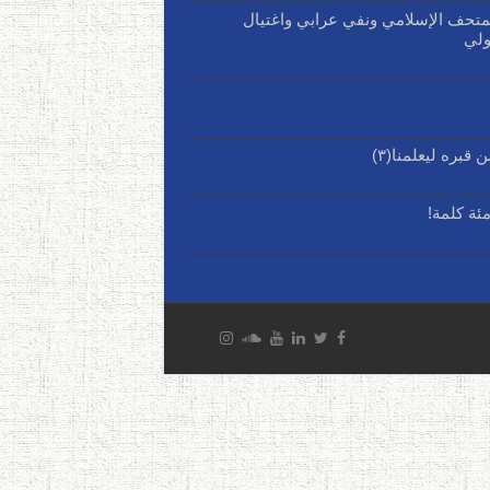
): افتتاح المتحف الإسلامي ونفي عرابي واغتيال
ولي
بره ليعلمنا(٣)
ئة كلمة!