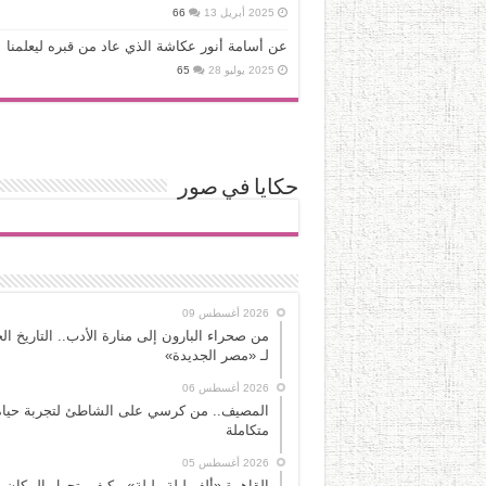
2025 أبريل 13
66
عن أسامة أنور عكاشة الذي عاد من قبره ليعلمنا
2025 يوليو 28
65
حكايا في صور
2026 أغسطس 09
من صحراء البارون إلى منارة الأدب.. التاريخ ا
لـ «مصر الجديدة»
2026 أغسطس 06
المصيف.. من كرسي على الشاطئ لتجربة حياة
متكاملة
2026 أغسطس 05
القاهرة «ألف ليلة وليلة».. كيف يتحول المكان 