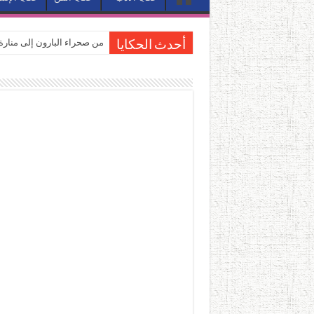
من صحراء البارون إلى منارة 
أحدث الحكايا
المصيف.. من كرسي على الشا
القاهرة «ألف ليلة وليلة».. 
القاهرة «ألف ليلة وليلة».. 
حين يتنفس الحجر.. المكان 
كيوبيد.. حارس الحب الضائع ف
«كوم النور».. ريم بسيوني تُ
الأدب والساحرة المستديرة.
في أدب نورا ناجي.. كيف تنقذ
من سيرة «إيفان أجيلي» إلى ن
من «أرشيف ريبليكا» إلى «ساح
من مطابخ الأسواق لـ«الدليف
“الرحالة العرب واكتشاف أورو