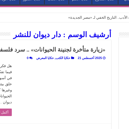
الأدب.. التاريخ الخفي لـ «مصر الجديدة»
طئ لتجربة حياة متكاملة
أرشيف الوسم :
دار ديوان للنشر
كيف يتحول المكان إلى بطل في روايات مريم عبد العزيز؟ (الجزء الثاني)
كيف يتحول المكان إلى بطل في روايات مريم عبد العزيز؟ (الجزء الأول)
«زيارة متأخرة لجنينة الحيوانات» .. سرد فلس
كبطل في أدب مريم عبد العزيز
2025 أغسطس 21
حكايا الكتب
,
حكايا المعرض
0
ي بيت الكريتلية
هل فكرت 
فيما تف
عيد الخديوي المنسي إلى الضوء
في أسوا
. كيف قرأت الكتب شغف المصريين بكرة القدم؟
خلق بيئة
وغيرها ك
نا الذاكرة من شروخ الواقع؟
الحيوانا
سيج الحكاية.. رحلة بسمة ناجي مع الكتابة والترجمة (الجزء الثاني)
ديوان 
ر أوز».. رحلة بسمة ناجي مع الترجمة (الجزء الأول)
أكمل ا
ري».. كيف طهت المدن قديماً طعامها؟
با”.. قراءة جديدة لبدايات “الاستغراب”