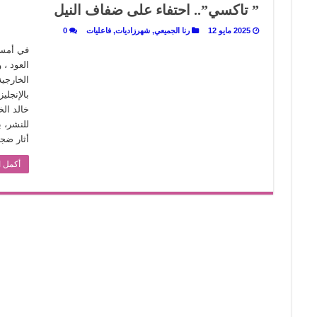
” تاكسي”.. احتفاء على ضفاف النيل
ن يصبح الزمن بطل الرواية
2025 مايو 12
رنا الجميعي
,
شهرزاديات
,
فاعليات
0
 تاريخ يُقرأ بالنكهات
في أمسي
العود ،
الخارجية
بالإنجلي
خالد ال
للنشر، ب
أثار ضج
أكمل ا