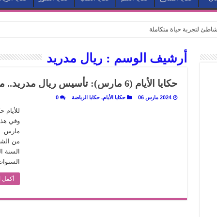
طئ لتجربة حياة متكاملة
كيف يتحول المكان إلى بطل في روايات مريم عبد العزيز؟ (الجزء الثاني)
أرشيف الوسم :
ريال مدريد
كيف يتحول المكان إلى بطل في روايات مريم عبد العزيز؟ (الجزء الأول)
كبطل في أدب مريم عبد العزيز
حكايا الأيام (6 مارس): تأسيس ريال مدريد.. ميلاد ماركيز.. ورحيل ابن الهيثم
ي بيت الكريتلية
2024 مارس 06
حكايا الأيام
,
حكايا الرياضة
0
عيد الخديوي المنسي إلى الضوء
للأيام 
. كيف قرأت الكتب شغف المصريين بكرة القدم؟
نا الذاكرة من شروخ الواقع؟
سيج الحكاية.. رحلة بسمة ناجي مع الكتابة والترجمة (الجزء الثاني)
السنوات
ر أوز».. رحلة بسمة ناجي مع الترجمة (الجزء الأول)
أكمل ا
ري».. كيف طهت المدن قديماً طعامها؟
با”.. قراءة جديدة لبدايات “الاستغراب”
ن يصبح الزمن بطل الرواية