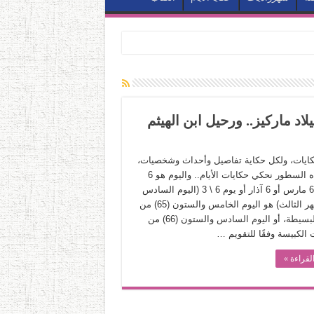
حكايات، ولكل حكاية تفاصيل وأحداث وشخصيات،
وفي هذه السطور نحكي حكايات الأيام.. واليوم هو 6
مارس. 6 مارس أو 6 آذار أو يوم 6 \ 3 (اليوم السادس
من الشهر الثالث) هو اليوم الخامس والستون (65) من
السنة البسيطة، أو اليوم السادس والستون (66) من
 الكبيسة وفقًا للتقويم …
لقراءة »