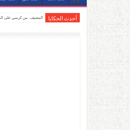
المصيف.. من كرسي على الشا
أحدث الحكايا
القاهرة «ألف ليلة وليلة».. 
القاهرة «ألف ليلة وليلة».. 
حين يتنفس الحجر.. المكان 
كيوبيد.. حارس الحب الضائع ف
«كوم النور».. ريم بسيوني تُ
الأدب والساحرة المستديرة.
في أدب نورا ناجي.. كيف تنقذ
من سيرة «إيفان أجيلي» إلى ن
من «أرشيف ريبليكا» إلى «ساح
من مطابخ الأسواق لـ«الدليف
“الرحالة العرب واكتشاف أورو
عوالم منصورة عز الدين.. حي