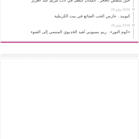
حين يتنفس الحجر.. المكان كبطل في أدب مريم عبد العزيز
2026 يوليو 29
كيوبيد.. حارس الحب الضائع في بيت الكريتلية
2026 يوليو 28
«كوم النور».. ريم بسيوني تُعيد الخديوي المنسي إلى الضوء