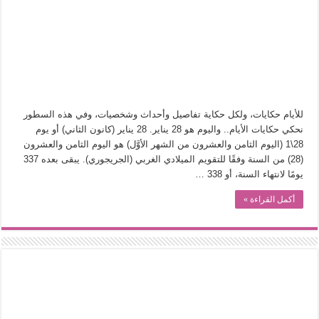
من سيرة «إيفان أجيلي» إلى نسيج الحكاية.. رحلة بسمة ناجي مع الكتابة والترجمة (ال
من «أرشيف ريبليكا» إلى «ساحر أوز».. رحلة بسمة ناجي مع الترجمة (الجزء الأول)
من مطابخ الأسواق لـ«الدليفري».. كيف طهت المدن قديماً طعامها؟
“الرحالة العرب واكتشاف أوروبا”.. قراءة جديدة لبدايات “الاستغراب”
عوالم منصورة عز الدين.. حين يصبح الزمن بطل الرواية
للأيام حكايات، ولكل حكاية تفاصيل وأحداث وشخصيات، وفي هذه السطور
الطعام في الحضارة الإسلامية.. تاريخ يُقرأ بالنكهات
نحكي حكايات الأيام.. واليوم هو 28 يناير. 28 يناير (كانون الثاني) أو يوم
28\1 (اليوم الثامن والعشرون من الشهر الأوَّل) هو اليوم الثامن والعشرون
يوم شاهدت زينات صدقي على المسرح وسرحت!
(28) من السنة وفقًا للتقويم الميلادي الغربي (الجريجوري). يبقى بعده 337
من “عيش السرايا” إلى ذاكرة أم درمان.. حمور زيادة يغزل حكايات البسطاء
يومًا لانتهاء السنة، أو 338 …
أكمل القراءة »