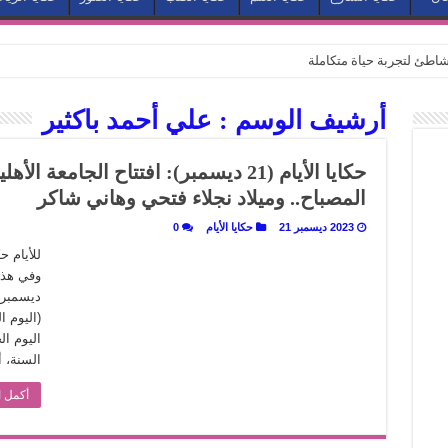
طئ لتجربة حياة متكاملة
كيف يتحول المكان إلى بطل في روايات مريم عبد العزيز؟ (الجزء الثاني)
أرشيف الوسم :
علي أحمد باكثير
كيف يتحول المكان إلى بطل في روايات مريم عبد العزيز؟ (الجزء الأول)
كبطل في أدب مريم عبد العزيز
حكايا الأيام (21 ديسمبر): افتتاح الجامعة 
ي بيت الكريتلية
المصباح.. وميلاد نجلاء فتحي وهاني شاكر
عيد الخديوي المنسي إلى الضوء
2023 ديسمبر 21
حكايا الأيام
0
. كيف قرأت الكتب شغف المصريين بكرة القدم؟
للأيام 
نا الذاكرة من شروخ الواقع؟
سيج الحكاية.. رحلة بسمة ناجي مع الكتابة والترجمة (الجزء الثاني)
(اليوم 
ر أوز».. رحلة بسمة ناجي مع الترجمة (الجزء الأول)
السنة، أو
ري».. كيف طهت المدن قديماً طعامها؟
أكمل ا
با”.. قراءة جديدة لبدايات “الاستغراب”
ن يصبح الزمن بطل الرواية