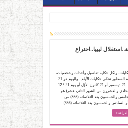
الأهلية..استقلال ليبيا..اختراع
حكايات، ولكل حكاية تفاصيل وأحداث وشخصيات،
وفي هذه السطور نحكي حكايات الأيام.. واليوم هو 21
ديسمبر. 21 ديسمبر أو 21 كانون الأوَّل أو يوم 21 \ 12
الحادي والعشرون من الشهر الثاني عشر) هو
اليوم الخامس والخمسون بعد الثلاثمائة (355) من
 السادس والخمسون بعد الثلاثمائة (356) …
لقراءة »