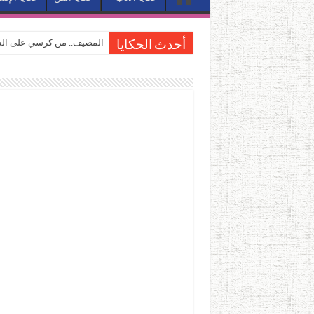
المصيف.. من كرسي على الشا
أحدث الحكايا
القاهرة «ألف ليلة وليلة».. 
القاهرة «ألف ليلة وليلة».. 
حين يتنفس الحجر.. المكان 
كيوبيد.. حارس الحب الضائع ف
«كوم النور».. ريم بسيوني تُ
الأدب والساحرة المستديرة.
في أدب نورا ناجي.. كيف تنقذ
من سيرة «إيفان أجيلي» إلى ن
من «أرشيف ريبليكا» إلى «ساح
من مطابخ الأسواق لـ«الدليف
“الرحالة العرب واكتشاف أورو
عوالم منصورة عز الدين.. حي