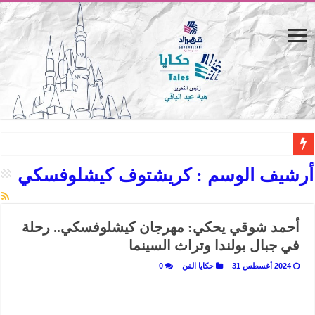
المصيف.. من كرسي على الشاطئ لتجربة حياة متكاملة
أرشيف الوسم :
كريشتوف كيشلوفسكي
القاهرة «ألف ليلة وليلة».. كيف يتحول المكان إلى بطل في روايات مريم عبد العزيز؟ (
القاهرة «ألف ليلة وليلة».. كيف يتحول المكان إلى بطل في روايات مريم عبد العزيز؟ (
أحمد شوقي يحكي: مهرجان كيشلوفسكي.. رحلة
حين يتنفس الحجر.. المكان كبطل في أدب مريم عبد العزيز
في جبال بولندا وتراث السينما
كيوبيد.. حارس الحب الضائع في بيت الكريتلية
2024 أغسطس 31
حكايا الفن
0
«كوم النور».. ريم بسيوني تُعيد الخديوي المنسي إلى الضوء
الأدب والساحرة المستديرة.. كيف قرأت الكتب شغف المصريين بكرة القدم؟