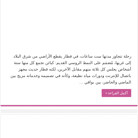
في أدب نورا ناجي.. كيف تنقذنا الذاكرة من شروخ الواقع؟
من سيرة «إيفان أجيلي» إلى نسيج الحكاية.. رحلة بسمة ناجي مع الكتابة والترجمة (ال
من «أرشيف ريبليكا» إلى «ساحر أوز».. رحلة بسمة ناجي مع الترجمة (الجزء الأول)
من مطابخ الأسواق لـ«الدليفري».. كيف طهت المدن قديماً طعامها؟
“الرحالة العرب واكتشاف أوروبا”.. قراءة جديدة لبدايات “الاستغراب”
عوالم منصورة عز الدين.. حين يصبح الزمن بطل الرواية
رحلة تتجاوز مدتها ست ساعات، في قطار يقطع الأراضي من شرق البلاد
إلى غربها، مُصَمَم على النمط الروسي القديم: كبائن تجمع كل منها ستة
الطعام في الحضارة الإسلامية.. تاريخ يُقرأ بالنكهات
أشخاص يجلس كل ثلاثة منهم مقابل الآخرين، لكنه قطار حديث مجهز
يوم شاهدت زينات صدقي على المسرح وسرحت!
باتصال للإنترنت ودورات مياه نظيفة، وكأنه في تصميمه وخدماته مزيج بين
الماضي والحاضر، بين بواقي …
أكمل القراءة »