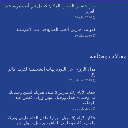
حين يتنفس الحجر.. المكان كبطل في أدب مريم عبد
العزيز
2026 يوليو 30
كيوبيد.. حارس الحب الضائع في بيت الكريتلية
2026 يوليو 29
مقالات مختلفة
مرآة الروح.. عن البورتريهات الشخصية لفريدا كالو
(٢)
2025 أغسطس 26
حكايا الأيام (20 مارس): ميلاد هنريك ابسن وسبايك
لي وحمادة هلال ورحيل نيوتن وزكي فطين عبد
الوهاب
2024 مارس 20
حكايا الأيام (5 إبريل): يوم الطفل الفلسطيني وميلاد
ملحم بركات وحلمي القاعود ورحيل سول بيلو