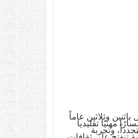
باثنين وثلاثين عاماً
رًا مهنيًا تقليديا
جدداً، وتجربة
ة تنفتح على ثقافات