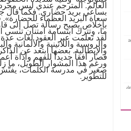
العالم. المترجم عندي ليس مجرد 
بساعي بريد حضاري. فكما قال جو
سعاة البريد العظماء للحضارة». ف
بإخلاص يصبح رسالة تصل إلى ق
ما، وتترك ابتسامة امتنان تنسي ا
لقد تعلمت عبر العقود لغات عدة: 
ئ
والروسية واللاتينية والألمانية والب
والإيطالية. بعضها ابتعد عن الذاك
فصار أفقاً جديداً للفهم وأداة أ
ورغم هذا المشوار الطويل، ما زل
صغير في مدرسة الكلمات، يفتّش 
للتطوير.
اد