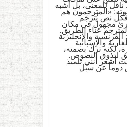
ناقل للمعنى، بل أشبه
ته: «المترجمون هم
كل نص يُترجَم
ارئ مجهول في مكان
لمترجم عناء الطريق.
الفرنسية والإنجليزية
لغارية والإسبانية
رة، لكنه ترك بصمته،
عمق لتذوق النصوص.
ت أشعر أنني تلميذ
دوماً عن سبل