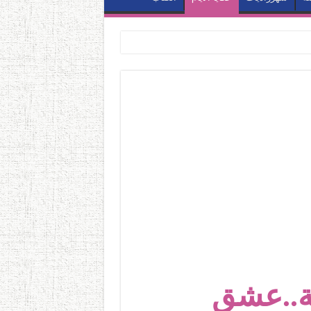
مة..عشق