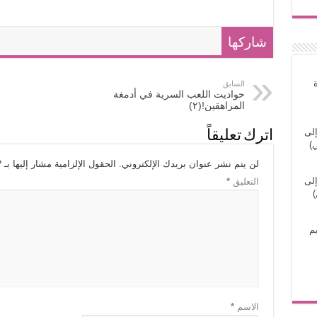
شاركها
السابق
حواديت اللعب السرية في أدمغة
المراهقين!(٢)
إلى
اترك تعليقاً
)
لن يتم نشر عنوان بريدك الإلكتروني.
الحقول الإلزامية مشار إليها بـ
*
إلى
التعليق
*
)
م
الاسم
*