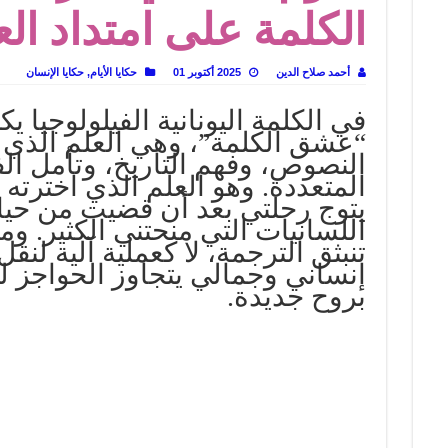
الكلمة على امتداد ال
 تاريخ يُقرأ بالنكهات
لى المسرح وسرحت!
أحمد صلاح الدين
2025 أكتوبر 01
حكايا الأيام
,
حكايا الإنسان
في الكلمة اليونانية الفيلولوجيا 
“عشق الكلمة”، وهي العلم الذي 
النصوص، وفهم التاريخ، وتأمل الف
المتعددة. وهو العلم الذي اخترته ل
يتوج رحلتي بعد أن قضيت من حيات
اللسانيات التي منحتني الكثير. وم
تنبثق الترجمة، لا كعملية آلية لنقل
إنساني وجمالي يتجاوز الحواجز ل
بروح جديدة.