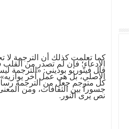
كما تعلمت كذلك أن الترجمة لا ت
الادعاء؛ فإن لم تصدر من القلب ف
قال فيتّوريو بوديني: «الترجمة 
الأصلي، بل هي عمل آخر يوازيه». 
كل مترجم جعل من الترجمة رسال
جسوراً بين الثقافات، ومن المعنى
نص يرى النور.