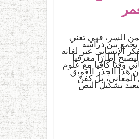
عمر
يكمن السر، فهي تعني
يجمع بين دراسة
كر الإنساني عبر لغاته
يصبح إطارًا معرفيا
ي وقتا كافيا مع علوم
ن هذا الجذر العميق
 المعاني، بل كفنّ
يعيد تشكيل النص