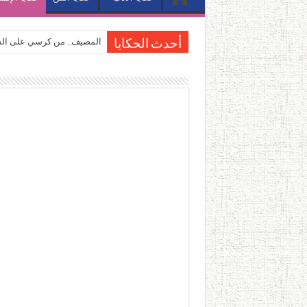
المصيف.. من كرسي على الشا
أحدث الحكايا
القاهرة «ألف ليلة وليلة».. 
القاهرة «ألف ليلة وليلة».. 
حين يتنفس الحجر.. المكان 
كيوبيد.. حارس الحب الضائع ف
«كوم النور».. ريم بسيوني تُ
الأدب والساحرة المستديرة.
في أدب نورا ناجي.. كيف تنقذ
من سيرة «إيفان أجيلي» إلى ن
من «أرشيف ريبليكا» إلى «ساح
من مطابخ الأسواق لـ«الدليف
“الرحالة العرب واكتشاف أورو
عوالم منصورة عز الدين.. حي