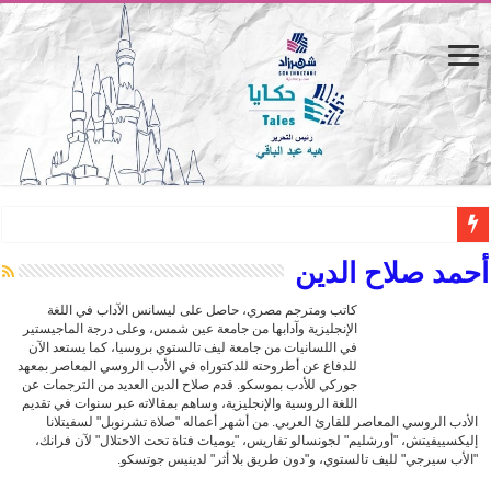
المصيف.. من كرسي على الشاطئ لتجربة حياة متكاملة
أحمد صلاح الدين
القاهرة «ألف ليلة وليلة».. كيف يتحول المكان إلى بطل في روايات مريم عبد العزيز؟ (
كاتب ومترجم مصري، حاصل على ليسانس الآداب في اللغة
الإنجليزية وآدابها من جامعة عين شمس، وعلى درجة الماجيستير
القاهرة «ألف ليلة وليلة».. كيف يتحول المكان إلى بطل في روايات مريم عبد العزيز؟ (
في اللسانيات من جامعة ليف تالستوي بروسيا، كما يستعد الآن
حين يتنفس الحجر.. المكان كبطل في أدب مريم عبد العزيز
للدفاع عن أطروحته للدكتوراه في الأدب الروسي المعاصر بمعهد
جوركي للأدب بموسكو. قدم صلاح الدين العديد من الترجمات عن
كيوبيد.. حارس الحب الضائع في بيت الكريتلية
اللغة الروسية والإنجليزية، وساهم بمقالاته عبر سنوات في تقديم
الأدب الروسي المعاصر للقارئ العربي. من أشهر أعماله "صلاة تشرنوبل" لسفيتلانا
«كوم النور».. ريم بسيوني تُعيد الخديوي المنسي إلى الضوء
إليكسييفيتش، "أورشليم" لجونسالو تفاريس، "يوميات فتاة تحت الاحتلال" لآن فرانك،
"الأب سيرجي" لليف تالستوي، و"دون طريق بلا أثر" لدينيس جوتسكو.
الأدب والساحرة المستديرة.. كيف قرأت الكتب شغف المصريين بكرة القدم؟