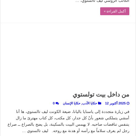
الكاتب الروسي ليف تالستوي، …
أكمل القراءة »
من داخل بيت تولستوي
2025 أكتوبر 12
حكايا الأدب
,
حكايا الإنسان
0
في زيارة متجددة إلى ياسنايا باليانا، ضيعة الكونت ليف تالستوي، ها أنا
أمشي يتملكني شعور بأنّ كل جدار، كل مكتب، كل كتاب مهترئ ما زال
يتنفس تناقضات صاحبه. لا يهمس البيت بالسكينة، بل يضج بالصراع ــ صراع
رجل لم يعرف سلاماً مع رأسه أو هدنة مع روحه. ليف تالستوي …