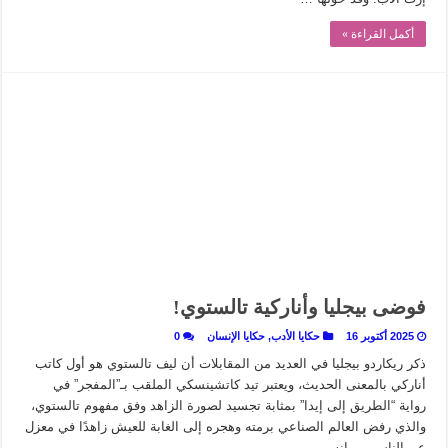
أكمل القراءة »
فوضى بيجليا وأناركية تالستوي!
2025 أكتوبر 16
حكايا الأدب
,
حكايا الإنسان
0
ذكر ريكاردو بيجليا في العديد من المقابلات أن ليف تالستوي هو أول كاتب
أناركي بالمعنى الحديث، ويعتبر تيد كاتشينسكي الملقب بـ”المفجر” في
رواية “الطريق إلى إيدا” بمثابة تجسيد لصورة الزاهد وفق مفهوم تالستوي،
والذي رفض العالم الصناعي برمته وهجره إلى الغابة للعيش زاهدًا في معزل
عن الناس. إنه …