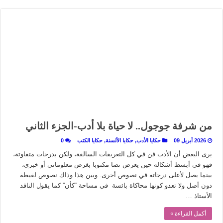
في أدب نورا ناجي.. كيف تنقذنا الذاكرة من شروخ الواقع؟
من سيرة «إيفان أجيلي» إلى نسيج الحكاية.. رحلة بسمة ناجي مع الكتابة والترجمة (ال
من «أرشيف ريبليكا» إلى «ساحر أوز».. رحلة بسمة ناجي مع الترجمة (الجزء الأول)
من مطابخ الأسواق لـ«الدليفري».. كيف طهت المدن قديماً طعامها؟
“الرحالة العرب واكتشاف أوروبا”.. قراءة جديدة لبدايات “الاستغراب”
عوالم منصورة عز الدين.. حين يصبح الزمن بطل الرواية
الطعام في الحضارة الإسلامية.. تاريخ يُقرأ بالنكهات
يوم شاهدت زينات صدقي على المسرح وسرحت!
من شرفة جوجول.. لا حياة بلا أدب-الجزء الثاني
2026 أبريل 09
حكايا الأدب
,
حكايا الألسنة
,
حكايا الكتب
0
يرى البعض أن الأدب فن في كل التعريفات السالفة، ولكن بدرجات متفاوتة،
فهو في أبسط أشكاله حين يعرض نصا مكتوبا بغرض معلوماتي أو خبري،
بينما يصل لأعلى درجاته في نصوص أخرى. وبين هذا وذاك نصوص لقيطة
دون أصل ولا تعدو كونها محاكاة بائسة في مساحة “كأن” كما يقول الناقد
الأستاذ …
أكمل القراءة »