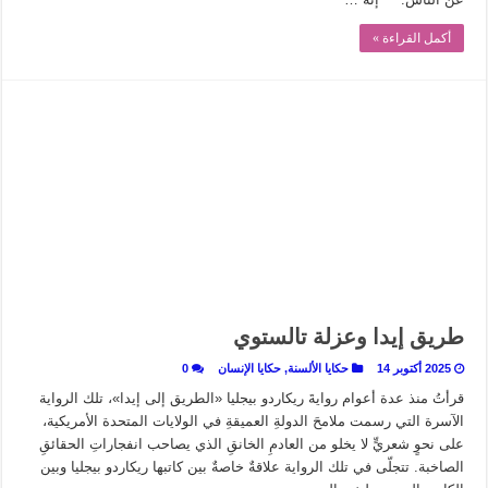
أكمل القراءة »
طريق إيدا وعزلة تالستوي
2025 أكتوبر 14
حكايا الألسنة
,
حكايا الإنسان
0
قرأتُ منذ عدة أعوام روايةَ ريكاردو بيجليا «الطريق إلى إيدا»، تلك الرواية
الآسرة التي رسمت ملامحَ الدولةِ العميقةِ في الولايات المتحدة الأمريكية،
على نحوٍ شعريٍّ لا يخلو من العادمِ الخانقِ الذي يصاحب انفجاراتِ الحقائقِ
الصاخبة. تتجلّى في تلك الرواية علاقةٌ خاصةٌ بين كاتبها ريكاردو بيجليا وبين