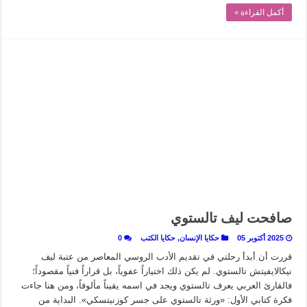
أكمل القراءة »
صافحت ليف تالستوي
2025 أكتوبر 05
حكايا الإنسان
,
حكايا الكتب
0
قررت أن أبدأ رحلتي في تقديم الأدب الروسي المعاصر من عتبة ليف
نيكالايفيتش تالستوي. لم يكن ذلك اختياراً عفوياً، بل قراراً فنياً مقصوداً؛
فالقارئ العربي يعرف تالستوي ويجد في اسمه يقيناً مألوفاً، ومن هنا جاءت
فكرة كتابي الأول: «ورثة تالستوي على جسر كوزنيتسكي». البداية من