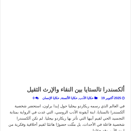
ألكسندرا تالستايا بين النقاء والإرث الثقيل
2025 أكتوبر 19
حكايا الأدب
,
حكايا الألسنة
,
حكايا الإنسان
0
في العالم الذي رسمه ريكاردو بيجليا حول إيدا براون، استحضر شخصية
ألكسندرا تالستايا، ابنة أيقونة الأدب الروسي، التي غدت في الرواية بمثابة
التجسيد الحي لقيم أبيها التي تأثر بها ريكاردو بيجليا. لم تكن ألكسندرا
شخصية فاعلة في الأحداث، بل مثّلت حضورًا هائمًا لقيم أخلاقية وفكرية من
إرث الأب. وقد حوّلها …