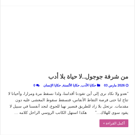
من شرفة جوجول..لا حياة بلا أدب
2026 مارس 03
حكايا الأدب
,
حكايا الألسنة
,
حكايا الإنسان
0
“نعدو ولا نكاد نرى إلى أين تقودنا أقدامنا، ولذا نسقط مرة ومرارا، وأحيانا لا
تتاح لنا حتى فرصة التقاط الأنفاس، فنسقط سقوط المغشى عليه دون
مقدمات. نرتحل بلا زاد للطريق فنصير نهبا للجوع، لنجد أنفسنا في سبيل لا
يقود سوى للهلاك…” هكذا استهل الكاتب الروسي الراحل كلامه …
أكمل القراءة »