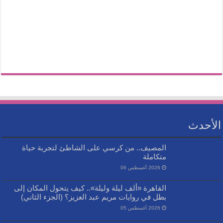
الأحدث
المصيف.. من كرسي على الشاطئ لتجربة حياة
متكاملة
2026 أغسطس 06
القاهرة «ألف ليلة وليلة».. كيف يتحول المكان إلى
بطل في روايات مريم عبد العزيز؟ (الجزء الثاني)
2026 أغسطس 05