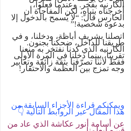
الكارنيه بفخر. وعندما فعلوا،
أخرجناه بتباهٍ، لكن المفاجأة أن
الحارس قال: “لا يُسمح بالدخول إلا
بدعوة شخصية!”
اتصلنا بشريف أباظة، ودخلنا، و في
طريقنا للداخل، ضحكنا بجنون.
الكارنيه الذي كدنا نفتخر به منعنا
تقريبًا، بينما دخلنا في المرة الأولى
فقط لأننا تصرّفنا بثقة زائفة وتعابير
وجه تمزج بين العظمة والاحتقار!
ويمكنكم قراءة الأجزاء السابقة من
هذا المقال عبر الروابط التالية 👇
عن أسامة أنور عكاشة الذي عاد من
قبره ليعلمنا