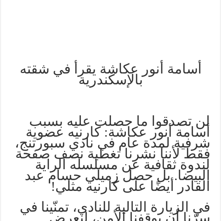
أسامة
أنور
عكاشة
يقرأ
في
شقته
بالإسكندرية
لن تصدقوا ما حصلت عليه بسبب
أسامة أنور عكاشة: كارنيه عضوية
شرفية لمدة عام في نادي سبورتنج،
فقط لأننا نشرنا تغطية نصف صفحة
لندوة ثقافية عن مسلسله الراية
البيضا. بل حصل زميلي حسام عبد
القادر أيضًا على كارنيه مثلي!
في الزيارة التالية للنادي، تمنّينا في
سرّنا أن يوقفنا الأمن، لنعرض