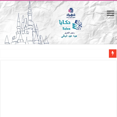
المصيف.. من كرسي على الشاطئ لتجربة حياة متكاملة
القاهرة «ألف ليلة وليلة».. كيف يتحول المكان إلى بطل في روايات مريم عبد العزيز؟ (
القاهرة «ألف ليلة وليلة».. كيف يتحول المكان إلى بطل في روايات مريم عبد العزيز؟ (
حين يتنفس الحجر.. المكان كبطل في أدب مريم عبد العزيز
كيوبيد.. حارس الحب الضائع في بيت الكريتلية
«كوم النور».. ريم بسيوني تُعيد الخديوي المنسي إلى الضوء
الأدب والساحرة المستديرة.. كيف قرأت الكتب شغف المصريين بكرة القدم؟