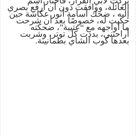
تركت لأبي القرار، فاختار اسم
العائلة، ووافقت دون أن أرفع بصري
إليه ، ضحك أسامة أنور عكاشة حين
حكيت له، خصوصًا بعد أن شرحت
ما أواجهه مع “عتيبة”، ضحكته
أراحتني، بددت كل توتر، وشربت
بعدها كوب الشاي بطمأنينة.