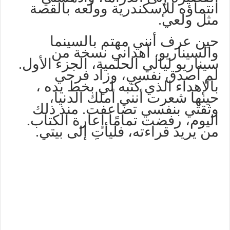
انتماؤه للإسكندرية وولعه بالقصة
مثل ولعي.
حين عرف أنني مهتم بالسينما
والسيناريو، أهداني نسخة من
سيناريو ليالي الحلمية، الجزء الأول.
لم أصدق نفسي، وزاد فرحي
بالإهداء الذي كتبه لي بخط يده ،
حينها شعرت أنني أملك الدنيا،
وثقتي بنفسي تضاعفت. منذ ذلك
اليوم، رفضت تمامًا إعارة الكتاب.
من يريد قراءته، فليأتِ إلى بيتي.