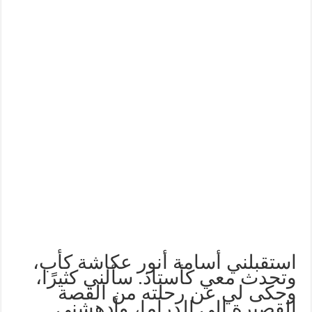
استقبلني أسامة أنور عكاشة كأب،
وتحدث معي كأستاذ. سألني كثيرًا،
وحكى لي عن رحلته من القصة
القصيرة إلى الدراما، وأدهشني