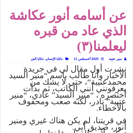
في أدب نورا ناجي.. كيف تنقذنا الذاكرة من شروخ الواقع؟
عن أسامه أنور عكاشة
من سيرة «إيفان أجيلي» إلى نسيج الحكاية.. رحلة بسمة ناجي مع الكتابة والترجمة (ال
من «أرشيف ريبليكا» إلى «ساحر أوز».. رحلة بسمة ناجي مع الترجمة (الجزء الأول)
الذي عاد من قبره
من مطابخ الأسواق لـ«الدليفري».. كيف طهت المدن قديماً طعامها؟
ليعلمنا(٣)
“الرحالة العرب واكتشاف أوروبا”.. قراءة جديدة لبدايات “الاستغراب”
عوالم منصورة عز الدين.. حين يصبح الزمن بطل الرواية
منير عتيبة
2025 أغسطس 11
حكايا الإنسان
,
حكايا الفن
الطعام في الحضارة الإسلامية.. تاريخ يُقرأ بالنكهات
نشرت
أول
مقال
لي
في
جريدة
يوم شاهدت زينات صدقي على المسرح وسرحت!
الأخبار
وأنا
طالب
باسم
“
منير
السيد
محمد
عتيبة
“
،
حتى لا يشك من
يعرفونني أنني الكاتب، ثم بدأت
أختصره ، “منير السيد” عادي، “منير
عتيبة” نادر، لكنه صعب ومحفوف
بالأخطاء.
في قريتنا، لم يكن هناك غيري ومنير
أنور، صديق أبي.