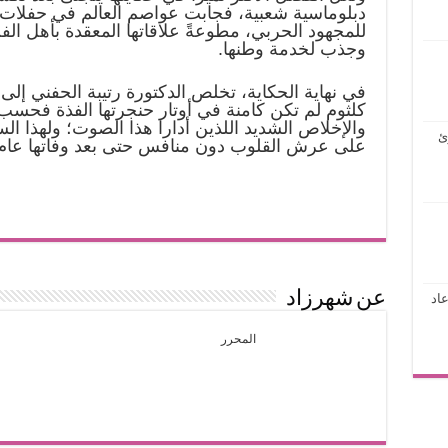
دبلوماسية شعبية، فجابت عواصم العالم في حفلات 
للمجهود الحربي، مطوعةً علاقاتها المعقدة بأهل ال
وجذب لخدمة وطنها.
في نهاية الحكاية، تخلص الدكتورة رتيبة الحفني إلى
كلثوم لم تكن كامنة في أوتار حنجرتها الفذة فحسب
والإخلاص الشديد اللذين أدارا هذا الصوت؛ ولهذا ال
ئ
على عرش القلوب دون منافس حتى بعد وفاتها عام 1975
عن شهرزاد
اد
المحرر