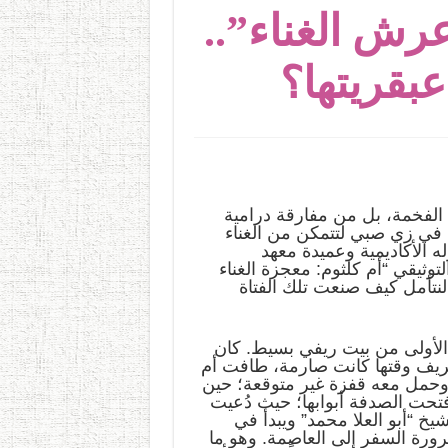
رش الغناء”..
بقريتها؟
 الفخمة، بل من مفارقة درامية
ى في زي صبي لتتمكن من الغناء
ه الأكاديمية وعميدة معهد
لتوثيقي “أم كلثوم: معجزة الغناء
لنتأمل كيف صنعت تلك الفتاة
ة الأولى من بيت ريفي بسيط. كان
د الريف وقتها كانت صارمة، طافت أم
ثوم القرى بزي ولد لسنوات، حتى جاء عام 1915 وحمل معه قفزة غير متوقعة؛ حين
عة واحدة! هنا فتحت الصدفة أبوابها؛ حيث دُعيت
يخ “أبو العلا محمد” ويبدأ في
ورة السفر إلى العاصمة. وهو ما