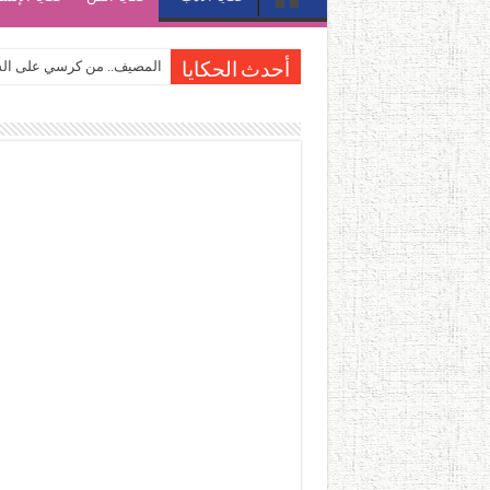
المصيف.. من كرسي على الشا
أحدث الحكايا
القاهرة «ألف ليلة وليلة».. 
القاهرة «ألف ليلة وليلة».. 
حين يتنفس الحجر.. المكان 
كيوبيد.. حارس الحب الضائع ف
«كوم النور».. ريم بسيوني تُ
الأدب والساحرة المستديرة.
في أدب نورا ناجي.. كيف تنقذ
من سيرة «إيفان أجيلي» إلى ن
من «أرشيف ريبليكا» إلى «ساح
من مطابخ الأسواق لـ«الدليف
“الرحالة العرب واكتشاف أورو
عوالم منصورة عز الدين.. حي