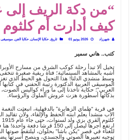
“من دكة الريف إلى ع
 تاريخ يُقرأ بالنكهات
لى المسرح وسرحت!
كيف أدارت أم كلثوم ع
شهرزاد
2026 يونيو 01
تاريخ
,
حكايا الإنسان
,
حكايا الفن
,
موسيقى
كتب.. هاني سمير
تخيل ألا تبدأ رحلة كوكب الشرق من مسارح الأوبرا
أشبه بالمشاهد السينمائية؛ فتاة ريفية صغيرة تتخف
وسط منشدي الدلتا! هذا التحول هو الخيط الذي تغزل
الموسيقى العربية الدكتورة رتيبة الحفني في كتابها ا
العربي”؛ حكاية تأخذنا إلى ما وراء كواليس الصوت، 
بذكائها أسطورة هزت عروش الملوك والرؤساء.
في قرية “طماي الزهايرة” بالدقهلية، انبعثت النغم
الأب منشداً يعلم ابنته الحفظ والإلقاء، ولأن تقالي
كل
ارتفع أجرها ليصل إلى 150 قرشاً دف
للغناء في قصر “يكن باشا” بحلوان، ليلتقط صوتها الش
توجيه تعبيرها الصوتي والجسدي، وينصح أسرتها بضر