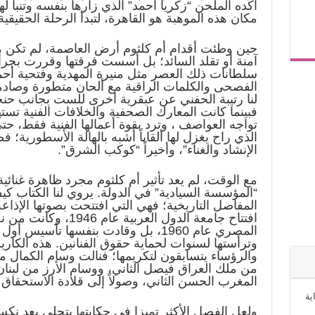
أكده الملحن “زكريا أحمد” الذي زارها بنفسه وتنبأ لها
مكان هذه الموهبة هو القاهرة، لتبدأ الرحلة الحقيقية عام 
حين وطئت أقدام أم كلثوم أرض العاصمة، لم تكن
آمنة أو تقلد السائد؛ بل أسست فرقتها وقررت بجرأ
سلطانات ذلك العصر مثل منيرة المهدية وفتحية أحم
الفصحى والكلمات الراقية مع ألحان متطورة وصادمة
لنا رتيبة الحفني عن عبقرية أخرى للست بجانب حنجر
فبينما كانت المعارك الصحفية والخلافات الفنية تست
تواجه العواصف ، وترد بقوة أعمالها الفنية فقط، حت
الذي راح يغزل لها ألقاباً أشبه بالهالة الأسطورية؛
الإنشاد والغناء”، وأخيراً “كوكب الشرق”.
مع الوقت، لم يعد تأثير أم كلثوم مجرد ظاهرة غنائي
“المؤسسة السيادية” في الدولة. يروي لنا الكتاب ك
افتتاح جامعة الدول العرب
وترأستها لسنوات لحماية حقوق الفنانين. هذه الكاريز
والرؤساء يتسابقون لتكريمها؛ فنالت وسام الكمال م
من ملك العراق فيصل الثاني، ووسام الأرز من لبنا
المغرب الحسن الثاني، وصولاً إلى قلادة الاستحقاق
ية