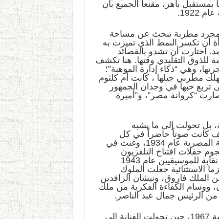
 بمستقبل باهر، مقنعاً الجميع بأن
1922.
 مجرد مطربة تبحث عن مساحة
ة أن تكسر النمط الذي تميزت به
د. اختارت أن تشدو بالقصائد
 للذوق التقليدي وقتها. هنا تكشف
تها، وهي “ذكاء إدارة الموهبة”؛
هلك مطربي جيلها ، كانت أم كلثوم
ى تربع حبها في وجدان الجمهور
 فصارت “كروانة مصر”، و”أميرة
ة، بل تحولت إلى ما يشبه
يف كانت صوتاً حاضراً في كل
المفاصل التاريخية؛ فهي التي افتتحت بصوتها الإذاعة المصرية عام 1934، وغنت في
ية عام 1946، وكانت من نجوم حفلات افتتاح التلفزيون
المصري عام 1960، بل وقادت بنفسها تأسيس أول نقابة للموسيقيين عام 1943
ما الاستثنائية جعلت الملوك
ن الملك فاروق، ونيشان الرافدين
ن، ووسام الكفاءة الفكرية من ملك
 من الرئيس جمال عبد الناصر.
ولعل الفصل الأكثر تميزا في حكايتها يتجلى بعد نكسة 1967، حين تحولت الفنانة إلى