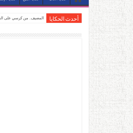
المصيف.. من كرسي على الشا
أحدث الحكايا
القاهرة «ألف ليلة وليلة».. 
القاهرة «ألف ليلة وليلة».. 
حين يتنفس الحجر.. المكان 
كيوبيد.. حارس الحب الضائع ف
«كوم النور».. ريم بسيوني تُ
الأدب والساحرة المستديرة.
في أدب نورا ناجي.. كيف تنقذ
من سيرة «إيفان أجيلي» إلى ن
من «أرشيف ريبليكا» إلى «ساح
من مطابخ الأسواق لـ«الدليف
“الرحالة العرب واكتشاف أورو
عوالم منصورة عز الدين.. حي