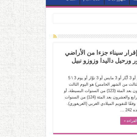
لصحافة وإقرار سيناء جزءا من الأراضي
 ورحيل داليدا وزوزو نبيل
3 مايو أو 3 أيَّار أو 3 مايس أو 3 نوَّار أو يوم 3 \ 5
لثالث من الشهر الخامس) هو اليوم الثالث
والعشرون بعد المئة (123) من السنوات البسيطة، أو
اليوم الرابع والعشرون بعد المئة (124) من السنوات
وفقًا للتقويم الميلادي الغربي (الغريغوري).
24 …
لقراءة »