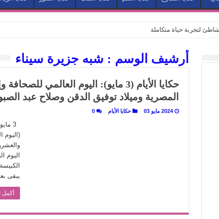
طئ لتجربة حياة متكاملة
كيف يتحول المكان إلى بطل في روايات مريم عبد العزيز؟ (الجزء الثاني)
أرشيف الوسم :
شبه جزيرة سيناء
كيف يتحول المكان إلى بطل في روايات مريم عبد العزيز؟ (الجزء الأول)
كبطل في أدب مريم عبد العزيز
حكايا الأيام (3 مايو): اليوم العالمي ل
ي بيت الكريتلية
المصرية وميلاد توفيق الدقن وصلاح عبد الصبور
عيد الخديوي المنسي إلى الضوء
2024 مايو 03
حكايا الأيام
0
. كيف قرأت الكتب شغف المصريين بكرة القدم؟
(اليوم ا
نا الذاكرة من شروخ الواقع؟
سيج الحكاية.. رحلة بسمة ناجي مع الكتابة والترجمة (الجزء الثاني)
الكبيسة 
ر أوز».. رحلة بسمة ناجي مع الترجمة (الجزء الأول)
يبقى بعده 2
ري».. كيف طهت المدن قديماً طعامها؟
أكمل ا
با”.. قراءة جديدة لبدايات “الاستغراب”
ن يصبح الزمن بطل الرواية