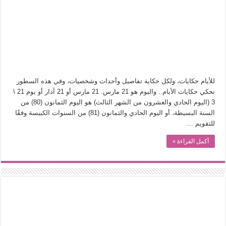
في أدب نورا ناجي.. كيف تنقذنا الذاكرة من شروخ الواقع؟
من سيرة «إيفان أجيلي» إلى نسيج الحكاية.. رحلة بسمة ناجي مع الكتابة والترجمة (ال
من «أرشيف ريبليكا» إلى «ساحر أوز».. رحلة بسمة ناجي مع الترجمة (الجزء الأول)
من مطابخ الأسواق لـ«الدليفري».. كيف طهت المدن قديماً طعامها؟
“الرحالة العرب واكتشاف أوروبا”.. قراءة جديدة لبدايات “الاستغراب”
للأيام حكايات، ولكل حكاية تفاصيل وأحداث وشخصيات، وفي هذه السطور
عوالم منصورة عز الدين.. حين يصبح الزمن بطل الرواية
نحكي حكايات الأيام.. واليوم هو 21 مارس. 21 مارس أو 21 آذار أو يوم 21 \
3 (اليوم الحادي والعشرون من الشهر الثالث) هو اليوم الثمانون (80) من
الطعام في الحضارة الإسلامية.. تاريخ يُقرأ بالنكهات
السنة البسيطة، أو اليوم الحادي والثمانون (81) من السنوات الكبيسة وفقًا
يوم شاهدت زينات صدقي على المسرح وسرحت!
للتقويم …
أكمل القراءة »