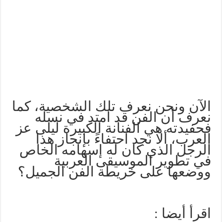
الآن
ونحن
نعرف
تلك
الشخصية،
كما
نعرف
أن
الفن
قد
امتد
في
نسله
فحفيدته
هي
الفنانة
الكبيرة
ليلى
عز
العرب،
ألا
نجد
احتفاءً
بإنجاز
هذا
الرجل
الذي
كان
له
إسهامه
الخاص
في
تطوير
الموسيقى
العربية
ووضعها
على
خريطة
الفن
الجميل؟
اقرأ أيضا :