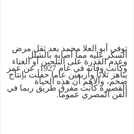
توفي
أبو
العلا
محمد
بعد
ثقل
مرض
السكر
عليه
مما
أصابه
بالشلل
وعدم
القدرة
على
التلحين
أو
الغناء
وكانت
وفاته
في
عام
1927
،
عن
عمر
يناهز
ثلاثا
وأربعين
عاما
حفلت
بإنتاج
ضخم،
والأهم
أن
هذه
الحياة
القصيرة
كانت
مفرق
طريق
ربما
في
الفن
المصري
عموما
.