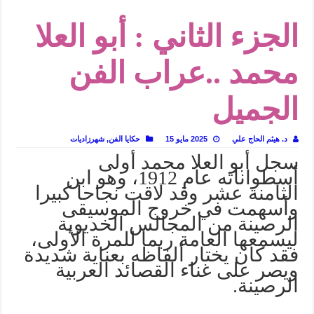
من سيرة «إيفان أجيلي» إلى نسيج الحكاية.. رحلة بسمة ناجي مع الكتابة والترجمة (ال
الجزء الثاني : أبو العلا
من «أرشيف ريبليكا» إلى «ساحر أوز».. رحلة بسمة ناجي مع الترجمة (الجزء الأول)
من مطابخ الأسواق لـ«الدليفري».. كيف طهت المدن قديماً طعامها؟
محمد ..عراب الفن
“الرحالة العرب واكتشاف أوروبا”.. قراءة جديدة لبدايات “الاستغراب”
الجميل
عوالم منصورة عز الدين.. حين يصبح الزمن بطل الرواية
الطعام في الحضارة الإسلامية.. تاريخ يُقرأ بالنكهات
د. هيثم الحاج علي
2025 مايو 15
حكايا الفن
,
شهرزاديات
يوم شاهدت زينات صدقي على المسرح وسرحت!
سجل
أبو
العلا
محمد
أولى
من “عيش السرايا” إلى ذاكرة أم درمان.. حمور زيادة يغزل حكايات البسطاء
أسطواناته
عام
1912
،
وهو
ابن
الثامنة
عشر
وقد
لاقت
نجاحا
كبيرا
وأسهمت
في
خروج
الموسيقى
الرصينة
من
المجالس
الخديوية
ليسمعها
العامة
ربما
للمرة
الأولى،
فقد
كان
يختار
ألفاظه
بعناية
شديدة
ويصر
على
غناء
القصائد
العربية
الرصينة.