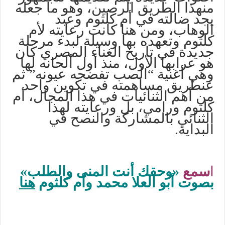
من
هذا
الطريق
الرصين،
وهو
ما
جعله
يجد
ضالته
في
أم
كلثوم
وعبد
الوهاب،
ومن
هنا
كانت
رعايته
لأم
كلثوم
وتعهده
بها
وسيلة
لبدء
مرحلة
جديدة
في
تاريخ
الغناء
المصري
كان
هو
عرابها
الأول،
منذ
أول
ألحانه
لها
وهي
أغنية
“
الصب
تفضحه
عيونه
”
ثم
عن
طريق
مساهمته
في
تكوين
واحد
من
أهم
الثنائيات
في
هذا
المجال،
أم
كلثوم
ورامي،
بل ورعايته
لهذا
الثنائي
بالمشاركة
والنصح
في
البداية
.
ا
سمع
«وحقك أنت المنى والطلب»
بصوت أبو العلا محمد وأم كلثوم
هنا