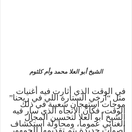
الشيخ أبو العلا محمد وأم كلثوم
في
الوقت
الذي
أثارت
فيه
أغنيات
مثل
“
ارخي
الستارة
اللي
في
ريحنا
”
موجات ا
ستهجان
شعبية
في
ذلك
الوقت،
فكان
الاتجاه
الذي
سار
فيه
الشيخ
أبو
العلا
لتحسين
المجال
الغنائي
عموما،
ومحاولة
استكشاف
أصوات
جديدة
يتم
تقديمها
للجمهور