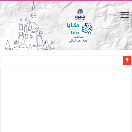
القاهرة «ألف ليلة وليلة».. كيف يتحول المكان إلى بطل في روايات مريم عبد العزيز؟ (
القاهرة «ألف ليلة وليلة».. كيف يتحول المكان إلى بطل في روايات مريم عبد العزيز؟ (
حين يتنفس الحجر.. المكان كبطل في أدب مريم عبد العزيز
كيوبيد.. حارس الحب الضائع في بيت الكريتلية
«كوم النور».. ريم بسيوني تُعيد الخديوي المنسي إلى الضوء
الأدب والساحرة المستديرة.. كيف قرأت الكتب شغف المصريين بكرة القدم؟
في أدب نورا ناجي.. كيف تنقذنا الذاكرة من شروخ الواقع؟