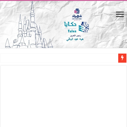
من صحراء البارون إلى منارة الأدب.. التاريخ الخفي لـ «مصر الجديدة»
المصيف.. من كرسي على الشاطئ لتجربة حياة متكاملة
القاهرة «ألف ليلة وليلة».. كيف يتحول المكان إلى بطل في روايات مريم عبد العزيز؟ (
القاهرة «ألف ليلة وليلة».. كيف يتحول المكان إلى بطل في روايات مريم عبد العزيز؟ (
حين يتنفس الحجر.. المكان كبطل في أدب مريم عبد العزيز
كيوبيد.. حارس الحب الضائع في بيت الكريتلية
«كوم النور».. ريم بسيوني تُعيد الخديوي المنسي إلى الضوء