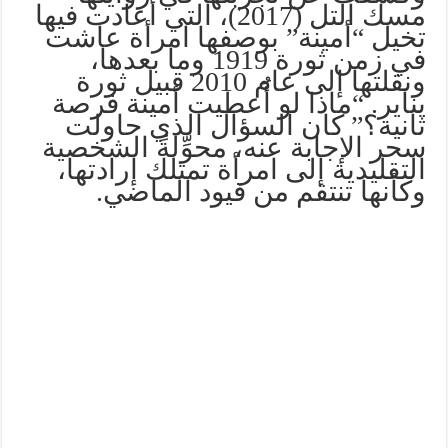
مسك التل (2017)، التي أعادت فيها
تخيل “أمينة” بوصفها امرأة عاشت
في زمن ثورة 1919 وما بعدها،
ونقلتها إلى عام 2010 قبيل ثورة
يناير. “ماذا لو أُعطيت أمينة فرصة
ثانية؟” كان السؤال الذي حاولت
سحر الإجابة عنه، محوِّلةً الشخصية
التقليدية إلى امرأة تمتلك إرادتها،
وكأنها تنتقم من قيود الماضي.