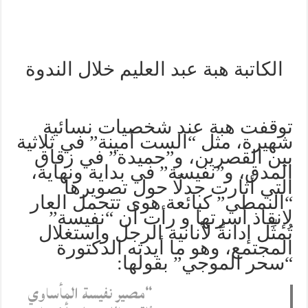
الكاتبة هبة عبد العليم خلال الندوة
توقفت هبة عند شخصيات نسائية
شهيرة، مثل “الست أمينة” في ثلاثية
بين القصرين، و”حميدة” في زقاق
المدق، و”نفيسة” في بداية ونهاية،
التي أثارت جدلًا حول تصويرها
“النمطي” كبائعة هوى تتحمل العار
لإنقاذ أسرتها و رأت أن “نفيسة”
تُمثِّل إدانةً لأنانية الرجل واستغلال
المجتمع، وهو ما أيدته الدكتورة
“سحر الموجي” بقولها:
“مصير نفيسة المأساوي