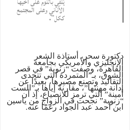
يُلقِي باللوم على أخيها
الأناني وعلى المجتمع
ككل”.
دكتورة سحر، أستاذة الشعر
الإنجليزي والأمريكي بجامعة
القاهرة، وصفت “زنوبة” في قصر
الشوق، بـ”المتمردة التي تتحدى
التقاليد وتصنع مصيرها، بعيدًا عن
إدانة مهنتها”، مقارنةً إياها بـ”الست
أمينة” التي ترمز للانصياع، إذ أن
“زنوبة” نجحت في الزواج من ياسين
ابن أحمد عبد الجواد رغمًا عنه.