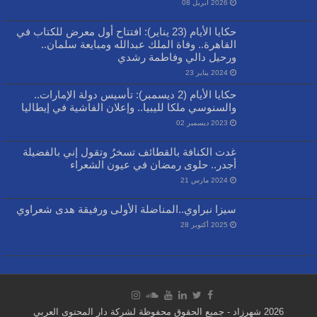
2026 أبريل 08
حكايا الأيام (23 يناير): افتتاح أول معرض للكتاب في
القاهرة.. وفاة الملك عبدالله ومبايعة سلمان..
ورحيل دالي وفاطمة رشدي
2024 يناير 23
حكايا الأيام (2 ديسمبر): تأسيس دولة الإمارات..
والسنوسي ملكا لليبيا.. وإعلان الفاشية في إيطاليا
2023 ديسمبر 02
غدت الكنافة بالقطائف تسخرُ وتقول إني بالفضيلة
أجدر.. حلوى رمضان في عيون الشعراء
2024 مارس 21
سيزا نبراوي..المناضلة الأولى ورفيقة هدى شعراوي
2025 أكتوبر 28
2026 شهرزاد - جميع الحقوق محفوظة لشركة دار المحتوى العربي