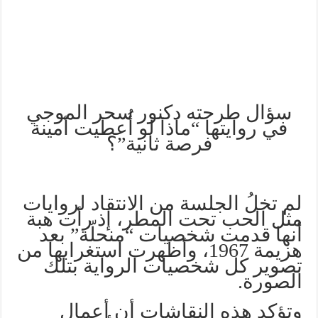
سؤال طرحته دكنور سحر الموجي
في روايتها “ماذا لو أُعطيت أمينة
فرصة ثانية”؟
لم تخلُ الجلسة من الانتقاد لروايات
مثل الحب تحت المطر، إذ رأت هبة
أنها قدمت شخصيات “منحلّة” بعد
هزيمة 1967، وأظهرت استغرابها من
تصوير كل شخصيات الرواية بتلك
الصورة.
وتؤكد هذه النقاشات أن أعمال