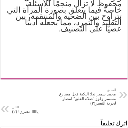
محفوظ لا تزال منجمًا للأسئلة،
خاصةً فيما يتعلق بصورة المرأة التي
تتراوح بين الضحية والمنتقمة، بين
التقليد والتمرد، مما يجعله أديبًا
عصيًّا على التصنيف.
السابق
محمد سمير ندا: النكبة فعل مضارع
مستمر وفوز “صلاة القلق” انتصار
لحرية التعبير(٣)
التالي
يااااا مصري! (٢)
اترك تعليقاً