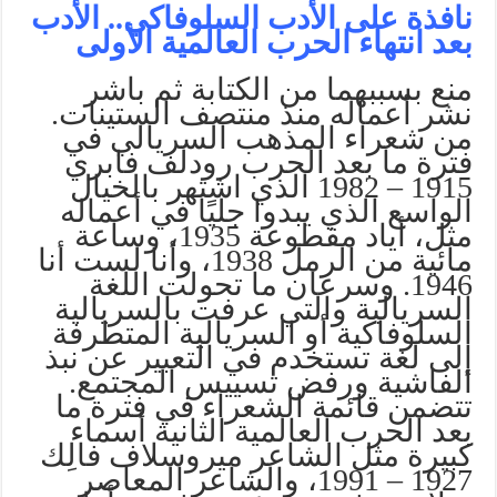
نافذة على الأدب السلوفاكي.. الأدب
بعد انتهاء الحرب العالمية الأولى
منع بسببهما من الكتابة ثم باشر
نشر أعماله منذ منتصف الستينات.
من شعراء المذهب السريالي في
فترة ما بعد الحرب رودلف فابري
1915 – 1982 الذي اشتهر بالخيال
الواسع الذي يبدوا جليًا في أعماله
مثل، أياد مقطوعة 1935، وساعة
مائية من الرمل 1938، وأنا لست أنا
1946. وسرعان ما تحولت اللغة
السريالية والتي عرفت بالسريالية
السلوفاكية أو السريالية المتطرفة
إلى لغة تستخدم في التعبير عن نبذ
الفاشية ورفض تسييس المجتمع.
تتضمن قائمة الشعراء في فترة ما
بعد الحرب العالمية الثانية أسماء
كبيرة مثل الشاعر ميروسلاف فالِك
1927 – 1991، والشاعر المعاصر