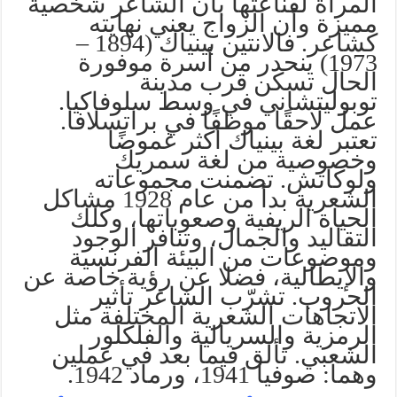
المرأة لقناعتها بان الشاعر شخصية
مميزة وأن الزواج يعني نهايته
كشاعر. فالانتين بينياك (1894 –
1973) ينحدر من أسرة موفورة
الحال تسكن قرب مدينة
توبوليتشاني في وسط سلوفاكيا.
عمل لاحقًا موظفًا في براتسلافا.
تعتبر لغة بينياك أكثر غموضًا
وخصوصية من لغة سمريك
ولوكاتش. تضمنت مجموعاته
الشعرية بدأ من عام 1928 مشاكل
الحياة الريفية وصعوباتها، وكلك
التقاليد والجمال، وتنافر الوجود
وموضوعات من البيئة الفرنسية
والإيطالية، فضلا عن رؤية خاصة عن
الحروب. تشرّب الشاعر تأثير
الاتجاهات الشعرية المختلفة مثل
الرمزية والسريالية والفلكلور
الشعبي. تألق فيما بعد في عملين
وهما: صوفيا 1941، ورماد 1942.