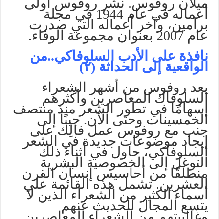
ميلان روفوس. نشر روفوس أولى
أعماله في عام 1944 في مجلة
برامين، وآخر أعماله التي صدرت
عام 2007 بعنوان مجموعة الوفاء.
نافذة على الأدب السلوفاكي..من
الواقعية إلى الحداثة (٢)
يعد روفوس من أشهر الشعراء
السلوفاك المعاصرين وأكثرهم
إسهامًا في تطور الشعر منذ منتصف
الخمسينات وحتى الآن. جبنًا إلى
جنب مع روفوس عمل فالِك على
إيجاد موضوعات جديدة في الشعر
السلوفاكي، حاول في أثناء ذلك
التوغل إلى الخصوصية البشرية
منطلقًا من أحاسيس إنسان القرن
العشرين. تشمل هذه القائمة علي
أسماء الكثير من الشعراء الذين لا
يتسع المجال للحديث عنهم
وغالبيتهم من الشعراء المعاصرين..