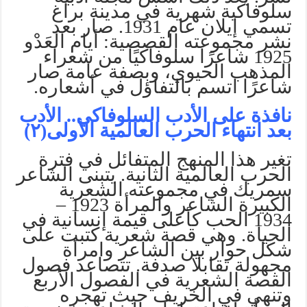
سلوفاكية شهرية في مدينة براغ
تسمي إيلان عام 1931. صار بعد
نشر مجموعته القصصية: أيام العَدْو
1925 شاعرًا سلوفاكيًا من شعراء
المذهب الحيوي، وبصفة عامة صار
شاعرًا اتسم بالتفاؤل في أشعاره.
نافذة على الأدب السلوفاكي.. الأدب
بعد انتهاء الحرب العالمية الأولى(٢)
تغير هذا المنهج المتفائل في فترة
الحرب العالمية الثانية. يتبنى الشاعر
سمريك في مجموعته الشعرية
الكبيرة الشاعر والمرأة 1923 –
1934 الحب كأعلى قيمة إنسانية في
الحياة. وهي قصة شعرية كتبت على
شكل حوار بين الشاعر وامرأة
مجهولة تقابلا صدفة. تتصاعد فصول
القصة الشعرية في الفصول الأربع
وتنهي في الخريف حيث تهجره