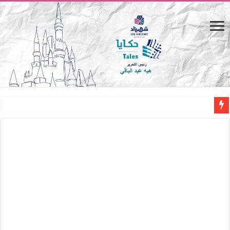
المصيف.. من كرسي على الشاطئ لتجربة حياة متكاملة
القاهرة «ألف ليلة وليلة».. كيف يتحول المكان إلى بطل في روايات مريم عبد العزيز؟ (
القاهرة «ألف ليلة وليلة».. كيف يتحول المكان إلى بطل في روايات مريم عبد العزيز؟ (
حين يتنفس الحجر.. المكان كبطل في أدب مريم عبد العزيز
كيوبيد.. حارس الحب الضائع في بيت الكريتلية
«كوم النور».. ريم بسيوني تُعيد الخديوي المنسي إلى الضوء
الأدب والساحرة المستديرة.. كيف قرأت الكتب شغف المصريين بكرة القدم؟