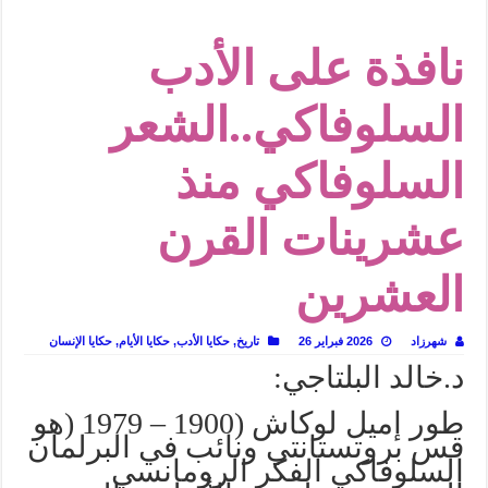
في أدب نورا ناجي.. كيف تنقذنا الذاكرة من شروخ الواقع؟
من سيرة «إيفان أجيلي» إلى نسيج الحكاية.. رحلة بسمة ناجي مع الكتابة والترجمة (ال
نافذة على الأدب
من «أرشيف ريبليكا» إلى «ساحر أوز».. رحلة بسمة ناجي مع الترجمة (الجزء الأول)
السلوفاكي..الشعر
من مطابخ الأسواق لـ«الدليفري».. كيف طهت المدن قديماً طعامها؟
“الرحالة العرب واكتشاف أوروبا”.. قراءة جديدة لبدايات “الاستغراب”
السلوفاكي منذ
عوالم منصورة عز الدين.. حين يصبح الزمن بطل الرواية
عشرينات القرن
الطعام في الحضارة الإسلامية.. تاريخ يُقرأ بالنكهات
يوم شاهدت زينات صدقي على المسرح وسرحت!
العشرين
شهرزاد
2026 فبراير 26
تاريخ
,
حكايا الأدب
,
حكايا الأيام
,
حكايا الإنسان
د.خالد البلتاجي:
طور إميل لوكاش (1900 – 1979 (هو
قس بروتستانتي ونائب في البرلمان
السلوفاكي الفكر الرومانسي