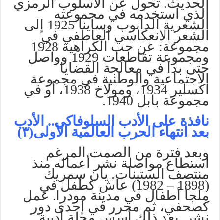
الحديث. تحول عن الأسلوب الرمزي
الذي استخدمه في مجموعته
الشعرية الدانوب وساينا 1925 إلى
الشعر الانعكاسي العاطفي في
مجموعة: عن حب الكراهية 1928
ومجموعة تقاطعات 1929 وواصل
حتى بدأ في معالجة القضايا
الاجتماعية والوطنية في مجموعة
اكسلير 1934، ومولاخ 1938، أو في
مجموعة بابل 1940.
نافذة على الأدب السلوفاكي.. الأدب
بعد انتهاء الحرب العالمية الأولى(٣)
وبعد فترة من الصمت المرغم
استطاع مواصلة نشر أعماله منذ
منتصف الستينات. يان سمريك
(1898 – 1982) عاش كطفل في
ملجأ أطفال في مدينة مودرا. عمل
كصحفي، ثم محرر في إحدى دور
نشر. بعد ذلك أسس مجلة أدبية