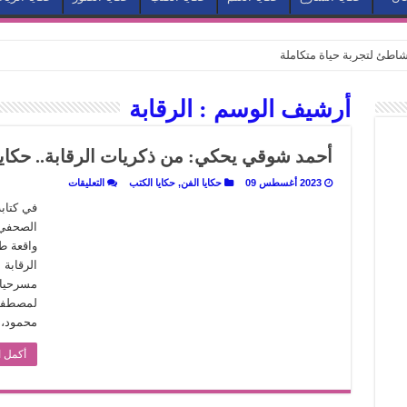
طئ لتجربة حياة متكاملة
كيف يتحول المكان إلى بطل في روايات مريم عبد العزيز؟ (الجزء الثاني)
أرشيف الوسم :
الرقابة
كيف يتحول المكان إلى بطل في روايات مريم عبد العزيز؟ (الجزء الأول)
كبطل في أدب مريم عبد العزيز
أحمد شوقي يحكي: من ذكريات الرقابة.. حكا
ي بيت الكريتلية
على
2023 أغسطس 09
حكايا الفن
,
حكايا الكتب
التعليقات
أحمد
عيد الخديوي المنسي إلى الضوء
شوقي
في كتاب
يحكي:
الصحفي 
. كيف قرأت الكتب شغف المصريين بكرة القدم؟
من
ذكريات
الرقابة..
نا الذاكرة من شروخ الواقع؟
الرقابة
حكايات
عن
مسرحيات 
سيج الحكاية.. رحلة بسمة ناجي مع الكتابة والترجمة (الجزء الثاني)
زمن
يعيد
لمصطفى
نفسه
ر أوز».. رحلة بسمة ناجي مع الترجمة (الجزء الأول)
محمود، 
مغلقة
ري».. كيف طهت المدن قديماً طعامها؟
أكمل ا
با”.. قراءة جديدة لبدايات “الاستغراب”
ن يصبح الزمن بطل الرواية