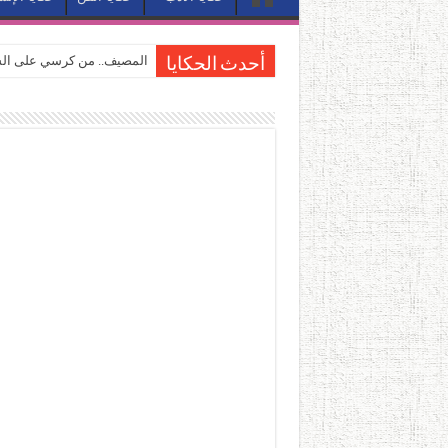
المصيف.. من كرسي على الشا
أحدث الحكايا
القاهرة «ألف ليلة وليلة».. 
القاهرة «ألف ليلة وليلة».. 
حين يتنفس الحجر.. المكان 
كيوبيد.. حارس الحب الضائع ف
«كوم النور».. ريم بسيوني تُ
الأدب والساحرة المستديرة.
في أدب نورا ناجي.. كيف تنقذ
من سيرة «إيفان أجيلي» إلى ن
من «أرشيف ريبليكا» إلى «ساح
من مطابخ الأسواق لـ«الدليف
“الرحالة العرب واكتشاف أورو
عوالم منصورة عز الدين.. حي