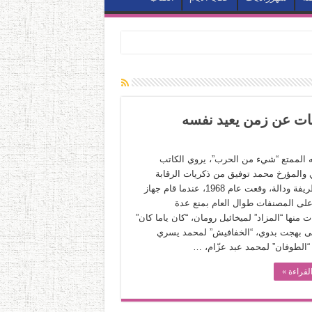
يات عن زمن يعيد نفسه
ه الممتع “شيء من الحرب”، يروي الكاتب
والمؤرخ محمد توفيق من ذكريات الرقابة
واقعة طريفة ودالة، وقعت عام 1968، عندما قام جهاز
 على المصنفات طوال العام بمنع عدة
منها “المزاد” لميخائيل رومان، “كان ياما كان”
 بهجت بدوي، “الخفافيش” لمحمد يسري
“الطوفان” لمحمد عبد عزّام، …
لقراءة »