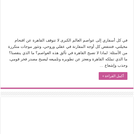
في أدب نورا ناجي.. كيف تنقذنا الذاكرة من شروخ الواقع؟
من سيرة «إيفان أجيلي» إلى نسيج الحكاية.. رحلة بسمة ناجي مع الكتابة والترجمة (ال
من «أرشيف ريبليكا» إلى «ساحر أوز».. رحلة بسمة ناجي مع الترجمة (الجزء الأول)
من مطابخ الأسواق لـ«الدليفري».. كيف طهت المدن قديماً طعامها؟
في كل أسفاري إلى عواصم العالم الكبرى لا تتوقف القاهرة عن اقتحام
“الرحالة العرب واكتشاف أوروبا”.. قراءة جديدة لبدايات “الاستغراب”
مخيلتي، فتنتفض كل أوجه المقارنة في عقلي وروحي، وتثور موجات متكررة
عوالم منصورة عز الدين.. حين يصبح الزمن بطل الرواية
من الأسئلة: لماذا لا تصبح القاهرة في تألق هذه العواصم؟ ما الذي ينقصنا؟
ما الذي تملكه القاهرة ونعجز عن تطويره وتلميعه ليصبح مصدر فخر قومي،
الطعام في الحضارة الإسلامية.. تاريخ يُقرأ بالنكهات
وجذب وإشعاع …
يوم شاهدت زينات صدقي على المسرح وسرحت!
أكمل القراءة »