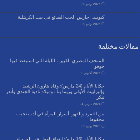
2026 يوليو 30
كيوبيد.. حارس الحب الضائع في بيت الكريتلية
2026 يوليو 29
مقالات مختلفة
المتحف المصري الكبير…الليلة التي استيقظ فيها
خوفو
2025 أكتوبر 30
حكايا الأيام (24 مارس): وفاة هارون الرشيد
وإليزابيث الأولى وريما بنا.. وميلاد نادية الجندي وأندر
تيكر
2024 مارس 24
بين التمرد والقهر..أسرار المرأة في أدب نجيب
محفوظ
2025 يونيو 02
حكايا الأيام (16 مايو): انتهاء العمل في المرحلة