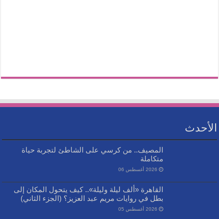
الأحدث
المصيف.. من كرسي على الشاطئ لتجربة حياة
متكاملة
2026 أغسطس 06
القاهرة «ألف ليلة وليلة».. كيف يتحول المكان إلى
بطل في روايات مريم عبد العزيز؟ (الجزء الثاني)
2026 أغسطس 05