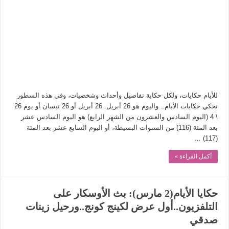
في أدب نورا ناجي.. كيف تنقذنا الذاكرة من شروخ الواقع؟
من سيرة «إيفان أجيلي» إلى نسيج الحكاية.. رحلة بسمة ناجي مع الكتابة والترجمة (ال
من «أرشيف ريبليكا» إلى «ساحر أوز».. رحلة بسمة ناجي مع الترجمة (الجزء الأول)
من مطابخ الأسواق لـ«الدليفري».. كيف طهت المدن قديماً طعامها؟
“الرحالة العرب واكتشاف أوروبا”.. قراءة جديدة لبدايات “الاستغراب”
عوالم منصورة عز الدين.. حين يصبح الزمن بطل الرواية
للأيام حكايات، ولكل حكاية تفاصيل وأحداث وشخصيات، وفي هذه السطور
الطعام في الحضارة الإسلامية.. تاريخ يُقرأ بالنكهات
نحكي حكايات الأيام.. واليوم هو 26 أبريل. 26 أبريل أو 26 نيسان أو يوم 26
\ 4 (اليوم السادس والعشرون من الشهر الرابع) هو اليوم السادس عشر
يوم شاهدت زينات صدقي على المسرح وسرحت!
بعد المئة (116) من السنوات البسيطة، أو اليوم السابع عشر بعد المئة
(117) …
أكمل القراءة »
حكايا الأيام(2 مارس): بث الأوسكار على
التلفزيون..أول عرض لكينج كونج..ورحيل زينات
صدقي