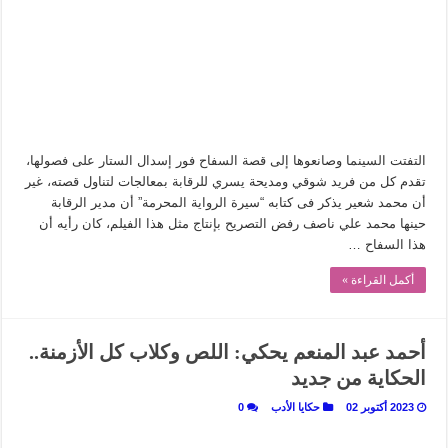
في أدب نورا ناجي.. كيف تنقذنا الذاكرة من شروخ الواقع؟
من سيرة «إيفان أجيلي» إلى نسيج الحكاية.. رحلة بسمة ناجي مع الكتابة والترجمة (ال
من «أرشيف ريبليكا» إلى «ساحر أوز».. رحلة بسمة ناجي مع الترجمة (الجزء الأول)
من مطابخ الأسواق لـ«الدليفري».. كيف طهت المدن قديماً طعامها؟
“الرحالة العرب واكتشاف أوروبا”.. قراءة جديدة لبدايات “الاستغراب”
التفتت السينما وصانعوها إلى قصة السفاح فور إسدال الستار على فصولها،
عوالم منصورة عز الدين.. حين يصبح الزمن بطل الرواية
تقدم كل من فريد شوقي ومديحة يسري للرقابة بمعالجات لتناول قصته، غير
أن محمد شعير يذكر فى كتابه “سيرة الرواية المحرمة” أن مدير الرقابة
الطعام في الحضارة الإسلامية.. تاريخ يُقرأ بالنكهات
حينها محمد علي ناصف رفض التصريح بإنتاج مثل هذا الفيلم، كان رأيه أن
يوم شاهدت زينات صدقي على المسرح وسرحت!
هذا السفاح …
أكمل القراءة »
أحمد عبد المنعم يحكي: اللص وكلاب كل الأزمنة..
الحكاية من جديد
2023 أكتوبر 02
حكايا الأدب
0