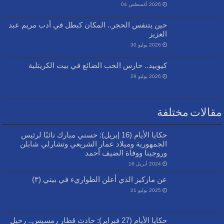
2026 أغسطس 04
حين يتنفس الحجر.. المكان كبطل في أدب مريم عبد
العزيز
2026 يوليو 30
كيوبيد.. حارس الحب الضائع في بيت الكريتلية
2026 يوليو 29
مقالات مختلفة
حكايا الأيام (16 إبريل): حسني مبارك نائبًا لرئيس
الجمهورية وميلاد عمار الشريعي وتشارلي شابلن
وروجينا ووفاة الضيف أحمد
2024 أبريل 16
عن ماركيز الذي أعلن الطواريء في بيتي (٣)
2025 يوليو 21
حكايا الأيام (27 فبراير): حادث قطار رمسيس.. رحيل