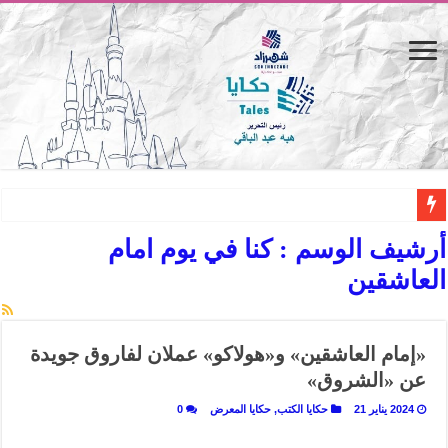
القاهرة «ألف ليلة وليلة».. كيف يتحول المكان إلى بطل في روايات مريم عبد العزيز؟ (
أرشيف الوسم :
كنا في يوم امام
القاهرة «ألف ليلة وليلة».. كيف يتحول المكان إلى بطل في روايات مريم عبد العزيز؟ (
العاشقين
حين يتنفس الحجر.. المكان كبطل في أدب مريم عبد العزيز
كيوبيد.. حارس الحب الضائع في بيت الكريتلية
«إمام العاشقين» و«هولاكو» عملان لفاروق جويدة
«كوم النور».. ريم بسيوني تُعيد الخديوي المنسي إلى الضوء
عن «الشروق»
الأدب والساحرة المستديرة.. كيف قرأت الكتب شغف المصريين بكرة القدم؟
2024 يناير 21
حكايا الكتب
,
حكايا المعرض
0
في أدب نورا ناجي.. كيف تنقذنا الذاكرة من شروخ الواقع؟