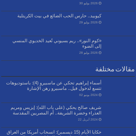
2026 يوليو 30
كيوبيد.. حارس الحب الضائع في بيت الكريتلية
2026 يوليو 29
«كوم النور».. ريم بسيوني تُعيد الخديوي المنسي
إلى الضوء
2026 يوليو 28
مقالات مختلفة
أسماء إبراهيم تحكي عن ماسبيرو (4): باستوديوهات
تتسع لدخول فيل.. ماسبيرو رهن الإشارة
2024 يونيو 02
شريف صالح يحكي (على باب الله): إيزيس ومريم
العذراء وخضرة الشريفة.. أم المصريين المقدسة
2024 أبريل 22
حكايا الأيام (15 ديسمبر): انسحاب أمريكا من العراق