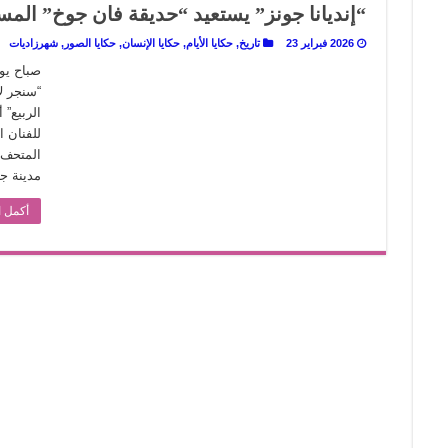
“إنديانا جونز” يستعيد “حديقة فان جوخ” الم
 تاريخ يُقرأ بالنكهات
2026 فبراير 23
تاريخ
,
حكايا الأيام
,
حكايا الإنسان
,
حكايا الصور
,
شهرزاديات
لى المسرح وسرحت!
“سنجر ل
الربيع” 
للفنان 
المتحف 
مدينة ج
أكمل ا