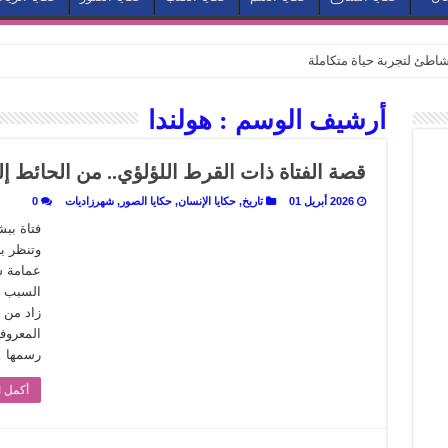
طئ لتجربة حياة متكاملة
كيف يتحول المكان إلى بطل في روايات مريم عبد العزيز؟ (الجزء الثاني)
أرشيف الوسم :
هولندا
كيف يتحول المكان إلى بطل في روايات مريم عبد العزيز؟ (الجزء الأول)
كبطل في أدب مريم عبد العزيز
قصة الفتاة ذات القرط اللؤلؤي.. من الحائط إ
ي بيت الكريتلية
2026 أبريل 01
تاريخ
,
حكايا الإنسان
,
حكايا الصور
,
شهرزاديات
0
عيد الخديوي المنسي إلى الضوء
فتاة بب
وتنظر ب
. كيف قرأت الكتب شغف المصريين بكرة القدم؟
عمامة شر
نا الذاكرة من شروخ الواقع؟
السبب ف
زاد من 
سيج الحكاية.. رحلة بسمة ناجي مع الكتابة والترجمة (الجزء الثاني)
المعروفة
ر أوز».. رحلة بسمة ناجي مع الترجمة (الجزء الأول)
رسمها 
ري».. كيف طهت المدن قديماً طعامها؟
أكمل ا
با”.. قراءة جديدة لبدايات “الاستغراب”
ن يصبح الزمن بطل الرواية