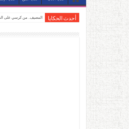
المصيف.. من كرسي على الشا
أحدث الحكايا
القاهرة «ألف ليلة وليلة».. 
القاهرة «ألف ليلة وليلة».. 
حين يتنفس الحجر.. المكان 
كيوبيد.. حارس الحب الضائع ف
«كوم النور».. ريم بسيوني تُ
الأدب والساحرة المستديرة.
في أدب نورا ناجي.. كيف تنقذ
من سيرة «إيفان أجيلي» إلى ن
من «أرشيف ريبليكا» إلى «ساح
من مطابخ الأسواق لـ«الدليف
“الرحالة العرب واكتشاف أورو
عوالم منصورة عز الدين.. حي