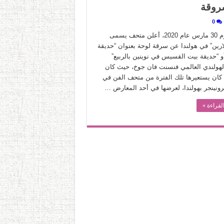
سروقة
0
صباح يوم 30 مارس عام 2020، أعلن متحف يسمى
ارين” في هولندا عن سرقة لوحة بعنوان “حديقة
أو “حديقة بيت القسيس في نوينين بالربيع”
الهولندي العالمي فنسنت فان جوخ، حيث كان
كان يستعيرها تلك الفترة من متحف الفن في
رونينجر بهولندا، لعرضها في أحد المعارض …
لقراءة »