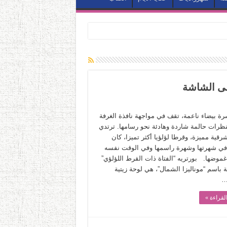
لى الشاشة
شرة بيضاء ناعمة، تقف في مواجهة نافذة الغرفة
نظرات حالمة شاردة وهادئة نحو رسامها. ترتدي
قية مميزة، وقرطا لؤلؤيا أكثر تميزا، كان
ي شهرتها وشهرة راسمها وفي الوقت نفسه
غموضها. بورتريه “الفتاة ذات القرط اللؤلؤي”
 باسم “موناليزا الشمال”، هي لوحة زيتية
…
لقراءة »