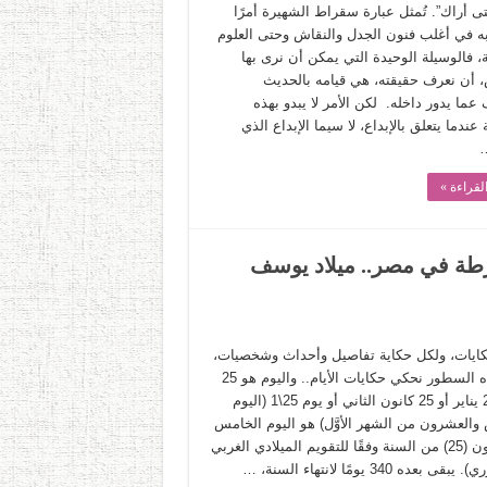
ى أراك”. تُمثل عبارة سقراط الشهيرة أمرًا
به في أغلب فنون الجدل والنقاش وحتى العلوم
ة، فالوسيلة الوحيدة التي يمكن أن نرى بها
أن نعرف حقيقته، هي قيامه بالحديث
ما يدور داخله. لكن الأمر لا يبدو بهذه
عندما يتعلق بالإبداع، لا سيما الإبداع الذي
…
لقراءة »
ورة 25 يناير وعيد الشرطة في مصر.. ميلاد يوسف
حكايات، ولكل حكاية تفاصيل وأحداث وشخصيات،
وفي هذه السطور نحكي حكايات الأيام.. واليوم هو 25
يناير. 25 يناير أو 25 كانون الثاني أو يوم 25\1 (اليوم
والعشرون من الشهر الأوَّل) هو اليوم الخامس
والعشرون (25) من السنة وفقًا للتقويم الميلادي الغربي
ى بعده 340 يومًا لانتهاء السنة، …