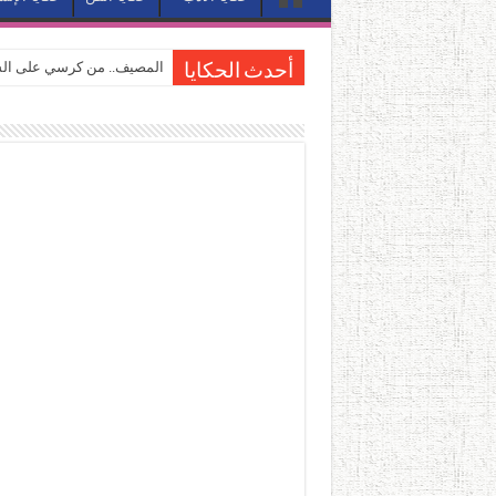
المصيف.. من كرسي على الشا
أحدث الحكايا
القاهرة «ألف ليلة وليلة».. 
القاهرة «ألف ليلة وليلة».. 
حين يتنفس الحجر.. المكان 
كيوبيد.. حارس الحب الضائع ف
«كوم النور».. ريم بسيوني تُ
الأدب والساحرة المستديرة.
في أدب نورا ناجي.. كيف تنقذ
من سيرة «إيفان أجيلي» إلى ن
من «أرشيف ريبليكا» إلى «ساح
من مطابخ الأسواق لـ«الدليف
“الرحالة العرب واكتشاف أورو
عوالم منصورة عز الدين.. حي