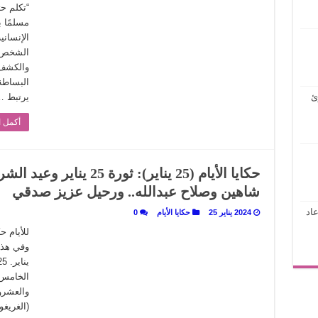
“تكلم حت
مسلمًا 
الإنساني
الشخص، 
والكشف ع
البساطة 
ئ
يرتبط 
أكمل ا
حكايا الأيام (25 يناير): ث
شاهين وصلاح عبدالله.. ورحيل عزيز صدقي
اد
2024 يناير 25
حكايا الأيام
0
للأيام 
الخامس 
(الغريغوري). يبق