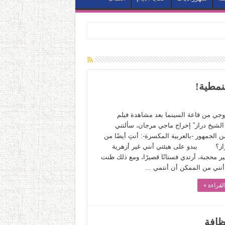
نمطية!
روجي من قاعة السينما بعد مشاهدة فيلم
الشيخ دراز” إخراج ماجي مرجان، سألتني
 الجمهور -بالعربية المكسرة-: أنتِ أيضًا من
راز؟ يبدو على هيئتي أنني غير أزهرية
غير محجبة، أرتدي فستانًا قصيرًا، ومع ذلك ظنت
أنني من الممكن أن أنتمي …
لقراءة »
ظافة