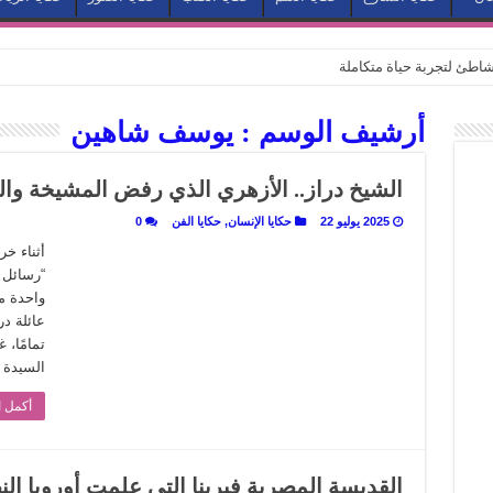
طئ لتجربة حياة متكاملة
كيف يتحول المكان إلى بطل في روايات مريم عبد العزيز؟ (الجزء الثاني)
أرشيف الوسم :
يوسف شاهين
كيف يتحول المكان إلى بطل في روايات مريم عبد العزيز؟ (الجزء الأول)
كبطل في أدب مريم عبد العزيز
الشيخ دراز.. الأزهري الذي رفض المشيخة وال
ي بيت الكريتلية
2025 يوليو 22
حكايا الإنسان
,
حكايا الفن
0
عيد الخديوي المنسي إلى الضوء
أثناء خ
“رسائل 
. كيف قرأت الكتب شغف المصريين بكرة القدم؟
واحدة من
نا الذاكرة من شروخ الواقع؟
عائلة د
تمامًا، 
سيج الحكاية.. رحلة بسمة ناجي مع الكتابة والترجمة (الجزء الثاني)
السيدة 
ر أوز».. رحلة بسمة ناجي مع الترجمة (الجزء الأول)
أكمل ا
ري».. كيف طهت المدن قديماً طعامها؟
با”.. قراءة جديدة لبدايات “الاستغراب”
القديسة المصرية فيرينا التي علمت أوروبا الن
ن يصبح الزمن بطل الرواية