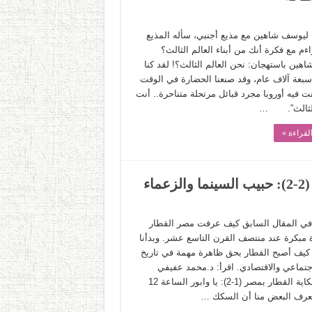
 ليوسف شاهين مع مذيع أجنبي، سأله المذيع
ءم مع فكرة أنك من أبناء العالم الثالث؟
هين باستهجان: نحن العالم الثالث؟! لقد كنا
 سبعة آلاف عام، وقد صنعنا الحضارة في الوقت
ت فيه أوروبا مجرد قبائل مرتحلة متناحرة.. أنت
 الثالث”. …
لقراءة »
ء
في المقال السابق كيف عرفت مصر القطار
 مبكرة عند منتصف القرن التاسع عشر. وبدأنا
 كيف أصبح القطار بحق ظاهرة مهمة في تاريخ
جتماعي والاقتصادي. اقرأ: د.محمد عفيفي
يحكي حكاية القطار بمصر (1-2): يا وابور الساعة 12
 يعرف البعض منا أن السكك …