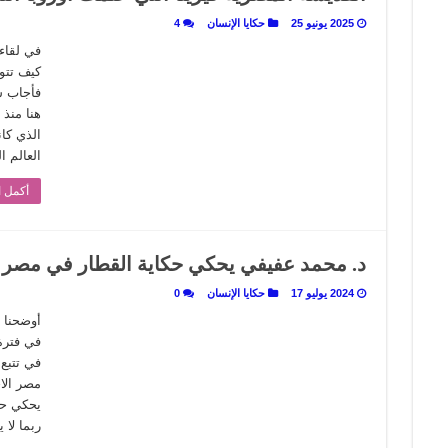
2025 يونيو 25
حكايا الإنسان
4
 تاريخ يُقرأ بالنكهات
في لقاء
لى المسرح وسرحت!
كيف تتوا
فأجاب شا
هنا منذ
الذي كان
العالم
أكمل ا
د. محمد عفيفي يحكي حكاية القطار في مصر (2-2): حبيب السينما والزعما
2024 يوليو 17
حكايا الإنسان
0
أوضحنا 
في فترة
في تتبع
مصر الا
ربما لا