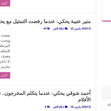
أكمل ا
منير عتيبة يحكي: عندما رفضت التمثيل مع يح
2024 مارس 22
حكايا الفن
42
تفتحت زه
ووجدت م
المرحلة 
الإسكند
وتعرف أس
-لا داعي
يمارس ا
أكمل ا
أحمد شوقي يحكي: عندما يتكلم المخرجون.. 
الأفلام
ية
2024 مارس 16
حكايا الفن
0