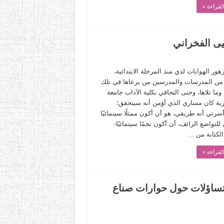
لقراءة »
يى الفخراني
ور الهوايات لدي منذ المرحلة الابتدائية،
ن المدرسات والمدرسين من يرعاها في تلك
وما تلاها، وحتى التحاقي بكلية الآداب جامعة
رية كان مساري الذي أؤمن أنه سيتحقق؛
رتي أنه طريقي، هو أن أكون ممثلًا سينمائيًا
 للتواضع الزائف، أن أكون نجمًا سينمائيًا-
لكتابة من …
لقراءة »
تساؤلات حول حوارات صناع