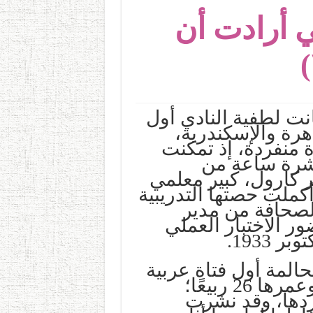
ي أرادت أن
ت لطفية النادي أول
هرة والإسكندرية،
ة منفردة، إذ تمكنت
عشرة ساعة من
 كارول، كبير معلمي
كملت حصتها التدريبية
لصحافة من مدير
 الاختبار العملي
1933.
حالمة أول فتاة عربية
أفريقية تحصل على هذه الإجازة وعمرها 26 ربيعًا؛
ردها، وقد نشرت