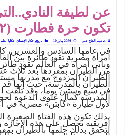
عن لطيفة النادي..الت
 تاريخ يُقرأ بالنكهات
لى المسرح وسرحت!
تكون حرة فطارت (٢)
د. هيثم الحاج علي
2026 يناير 19
تاريخ
,
حكايا الإنسان
,
حكايا العلم
في عامها السادس والعشرين، كان
امرأة مصرية تقود طائرة بين القا
وثاني امرأة في العالم تقود طائر
من الطيران بمفردها بعد ثلاث 
الطيران المزدوج مع مدربها مستر
الطيران بالمدرسة، حيث إنها قد أ
في سبع وستين يوما، وقد تلقت ا
المدرسة كمال علوي الدعوة لحضور
لأول طيارة «كابتن» مصرية في أكتوبر 
بذلك تكون هذه الفتاة الصغيرة ال
لتحقق بذلك حلمها بالطيران بمف