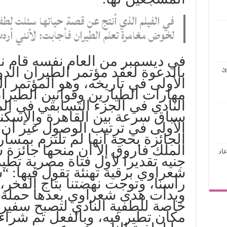
في الفيلم الذي أنتج عن قصة حياتها سئلت لطف
لخوض مغامرة تعلم الطيران فأجابت: لأنني أردت
في ديسمبر من العام نفسه قام ن
بالدعوة لعقد مؤتمر الطيران ال
ئ
الأولى في تاريخه، وهو المؤتمر 
مهارات الطيارين وقوانين الطير
النادي في الجزء التسابقي في ال
سباق سرعة بين القاهرة والإسكند
الأولى في ترتيب الوصول غير أن 
الجائزة بحجة أنها لم تلتزم بمسا
الملك فاروق إلا أن منحها جائزة 
اد
جنيه تقديرا لأول فتاة مصرية تطي
شعراوي برقية تهنئة تقول فيها: 
رأسنا، وتوجت نهضتنا بتاج الفخر، ب
وبدأت هدى شعراوي بعدها حملة ا
خاصة للطفية النادي لتصبح سفيرة
مكان تطير فيه، وبالفعل تم شراء