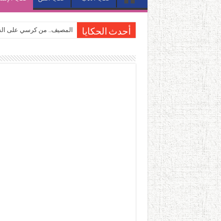
المصيف.. من كرسي على الشا
أحدث الحكايا
القاهرة «ألف ليلة وليلة».. 
القاهرة «ألف ليلة وليلة».. 
حين يتنفس الحجر.. المكان 
كيوبيد.. حارس الحب الضائع ف
«كوم النور».. ريم بسيوني تُ
الأدب والساحرة المستديرة.
في أدب نورا ناجي.. كيف تنقذ
من سيرة «إيفان أجيلي» إلى ن
من «أرشيف ريبليكا» إلى «ساح
من مطابخ الأسواق لـ«الدليف
“الرحالة العرب واكتشاف أورو
عوالم منصورة عز الدين.. حي