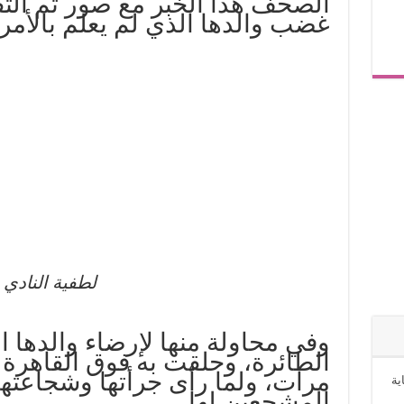
الصحف هذا الخبر مع صور تم التقا
غضب والدها الذي لم يعلم بالأمر
لطفية النادي
وفي محاولة منها لإرضاء والدها 
الطائرة، وحلقت به فوق القاهرة 
مرات، ولما رأى جرأتها وشجاعتها 
ية
المشجعين لها.