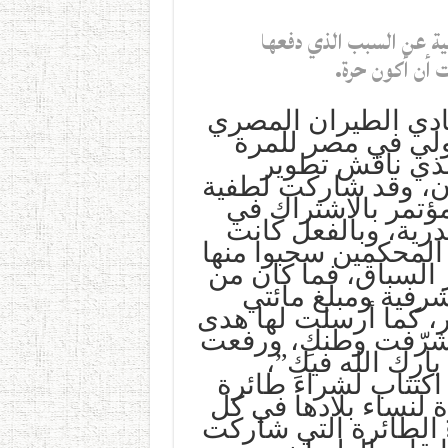
ية عن السبب الذي دفعها
 أن أكون حرة.
ادي الطيران المصري
دولي في مصر للمرة
الذي ناقش تطوير
ان، وقد شاركت لطفية
مؤتمر بالاشتراك في
رية، وبالفعل كانت
المحكمين سحبوا منها
ر السباق، فما كان من
شرفية ومبلغ مائتي
ر، كما أرسلت لها هدى
“شرّفت وطنكِ، ورفعت
ارك الله فيكِ”،
كتتاب لشراء طائرة
 لنساء بلادها في كل
 الطائرة التي شاركت