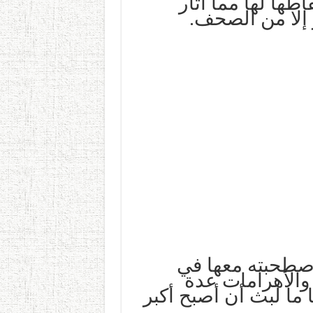
طها لها مما أثار
 إلا من الصحف.
اصطحبته معها في
والأهرامات عدة
ما لبث أن أصبح أكبر