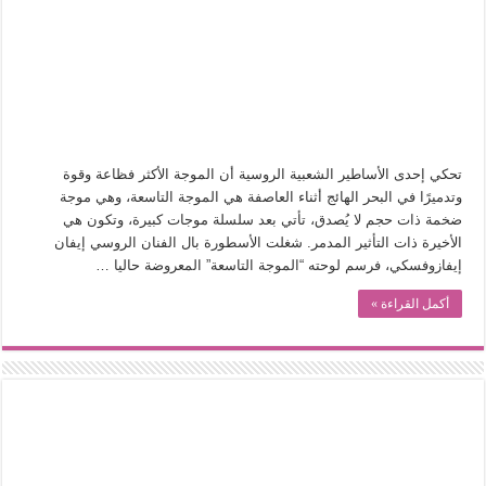
في أدب نورا ناجي.. كيف تنقذنا الذاكرة من شروخ الواقع؟
من سيرة «إيفان أجيلي» إلى نسيج الحكاية.. رحلة بسمة ناجي مع الكتابة والترجمة (ال
من «أرشيف ريبليكا» إلى «ساحر أوز».. رحلة بسمة ناجي مع الترجمة (الجزء الأول)
من مطابخ الأسواق لـ«الدليفري».. كيف طهت المدن قديماً طعامها؟
“الرحالة العرب واكتشاف أوروبا”.. قراءة جديدة لبدايات “الاستغراب”
تحكي إحدى الأساطير الشعبية الروسية أن الموجة الأكثر فظاعة وقوة
عوالم منصورة عز الدين.. حين يصبح الزمن بطل الرواية
وتدميرًا في البحر الهائج أثناء العاصفة هي الموجة التاسعة، وهي موجة
ضخمة ذات حجم لا يُصدق، تأتي بعد سلسلة موجات كبيرة، وتكون هي
الطعام في الحضارة الإسلامية.. تاريخ يُقرأ بالنكهات
الأخيرة ذات التأثير المدمر. شغلت الأسطورة بال الفنان الروسي إيفان
يوم شاهدت زينات صدقي على المسرح وسرحت!
إيفازوفسكي، فرسم لوحته “الموجة التاسعة” المعروضة حاليا …
أكمل القراءة »