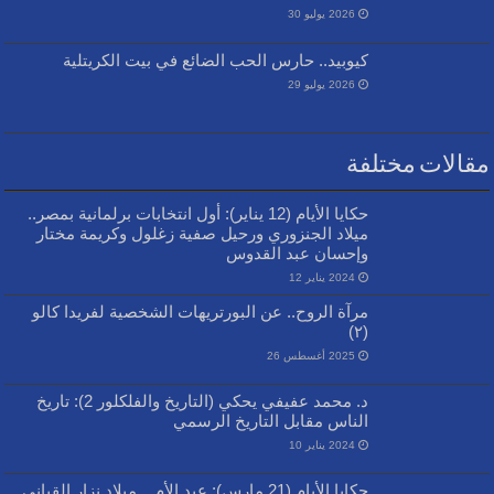
2026 يوليو 30
كيوبيد.. حارس الحب الضائع في بيت الكريتلية
2026 يوليو 29
مقالات مختلفة
حكايا الأيام (12 يناير): أول انتخابات برلمانية بمصر..
ميلاد الجنزوري ورحيل صفية زغلول وكريمة مختار
وإحسان عبد القدوس
2024 يناير 12
مرآة الروح.. عن البورتريهات الشخصية لفريدا كالو
(٢)
2025 أغسطس 26
د. محمد عفيفي يحكي (التاريخ والفلكلور 2): تاريخ
الناس مقابل التاريخ الرسمي
2024 يناير 10
حكايا الأيام (21 مارس): عيد الأم .. ميلاد نزار القباني