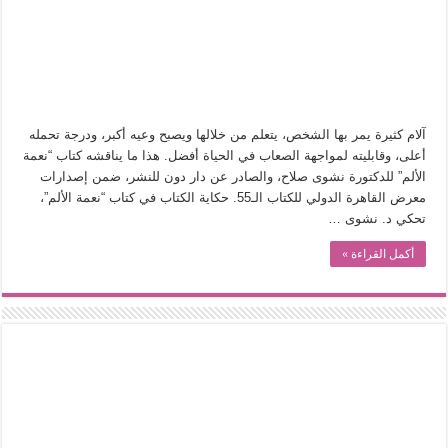
في أدب نورا ناجي.. كيف تنقذنا الذاكرة من شروخ الواقع؟
من سيرة «إيفان أجيلي» إلى نسيج الحكاية.. رحلة بسمة ناجي مع الكتابة والترجمة (ال
من «أرشيف ريبليكا» إلى «ساحر أوز».. رحلة بسمة ناجي مع الترجمة (الجزء الأول)
من مطابخ الأسواق لـ«الدليفري».. كيف طهت المدن قديماً طعامها؟
آلام كثيرة يمر بها الشخص، يتعلم من خلالها ويصبح وعيه أكبر، ودرجة تحمله
“الرحالة العرب واكتشاف أوروبا”.. قراءة جديدة لبدايات “الاستغراب”
أعلى، وقابليته لمواجهة الصعاب في الحياة أفضل. هذا ما يناقشه كتاب “نعمة
عوالم منصورة عز الدين.. حين يصبح الزمن بطل الرواية
الألم” للدكتورة نشوى صلاح، والصادر عن دار دون للنشر، ضمن إصدارات
معرض القاهرة الدولي للكتاب الـ55. حكاية الكتاب في كتاب “نعمة الألم”،
الطعام في الحضارة الإسلامية.. تاريخ يُقرأ بالنكهات
تحكي د. نشوى …
يوم شاهدت زينات صدقي على المسرح وسرحت!
أكمل القراءة »