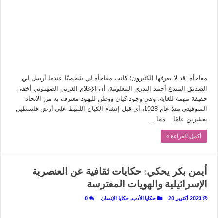
في أدب نورا ناجي.. كيف تنقذنا الذاكرة من شروخ الواقع؟
من سيرة «إيفان أجيلي» إلى نسيج الحكاية.. رحلة بسمة ناجي مع الكتابة والترجمة (ال
من «أرشيف ريبليكا» إلى «ساحر أوز».. رحلة بسمة ناجي مع الترجمة (الجزء الأول)
من مطابخ الأسواق لـ«الدليفري».. كيف طهت المدن قديماً طعامها؟
“الرحالة العرب واكتشاف أوروبا”.. قراءة جديدة لبدايات “الاستغراب”
مفاجأة قد لا يعرفها الكثيرون؛ كانت مفاجأة لي شخصيًا عندما أرسل لي
عوالم منصورة عز الدين.. حين يصبح الزمن بطل الرواية
الصديق المبدع أحمد البدري المعلومة، أن الإعلام الغربي الصهيوني أخفى
حقيقة مهمة للغاية، وهي وجود كيان ووطن لليهود معترف به من الاتحاد
الطعام في الحضارة الإسلامية.. تاريخ يُقرأ بالنكهات
السوفيتي منذ عام 1928، أي قبل إنشاء الكيان اللقيط على أرض فلسطين
يوم شاهدت زينات صدقي على المسرح وسرحت!
بعشرين عامًا. مما …
أكمل القراءة »
أيمن بكر يحكي: حكايات ثقافية عن العنصرية
الإسرائيلية والهويات المفترسة
2023 أكتوبر 20
حكايا الأدب
,
حكايا الإنسان
0