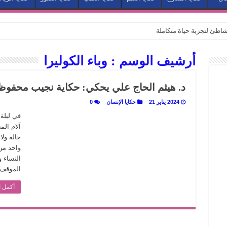
طئ لتجربة حياة متكاملة
كيف يتحول المكان إلى بطل في روايات مريم عبد العزيز؟ (الجزء الثاني)
أرشيف الوسم :
وباء الكوليرا
كيف يتحول المكان إلى بطل في روايات مريم عبد العزيز؟ (الجزء الأول)
كبطل في أدب مريم عبد العزيز
د. هيثم الحاج علي يحكي: حكاية نجيب محفوظ 
ي بيت الكريتلية
2024 يناير 21
حكايا الإنسان
0
عيد الخديوي المنسي إلى الضوء
آلام ال
. كيف قرأت الكتب شغف المصريين بكرة القدم؟
حالة ول
نا الذاكرة من شروخ الواقع؟
واحد من
النساء 
سيج الحكاية.. رحلة بسمة ناجي مع الكتابة والترجمة (الجزء الثاني)
الموقف 
ر أوز».. رحلة بسمة ناجي مع الترجمة (الجزء الأول)
أكمل ا
ري».. كيف طهت المدن قديماً طعامها؟
با”.. قراءة جديدة لبدايات “الاستغراب”
ن يصبح الزمن بطل الرواية