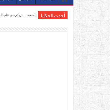
المصيف.. من كرسي على الشا
أحدث الحكايا
القاهرة «ألف ليلة وليلة».. 
القاهرة «ألف ليلة وليلة».. 
حين يتنفس الحجر.. المكان 
كيوبيد.. حارس الحب الضائع ف
«كوم النور».. ريم بسيوني تُ
الأدب والساحرة المستديرة.
في أدب نورا ناجي.. كيف تنقذ
من سيرة «إيفان أجيلي» إلى ن
من «أرشيف ريبليكا» إلى «ساح
من مطابخ الأسواق لـ«الدليف
“الرحالة العرب واكتشاف أورو
عوالم منصورة عز الدين.. حي