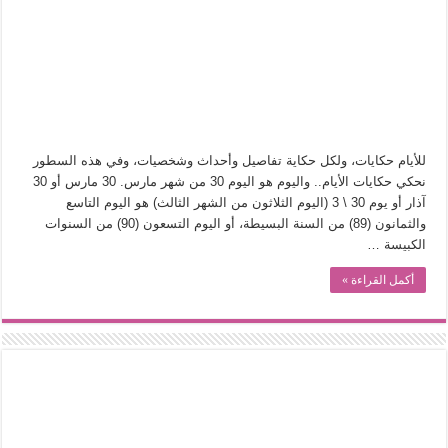
من سيرة «إيفان أجيلي» إلى نسيج الحكاية.. رحلة بسمة ناجي مع الكتابة والترجمة (ال
من «أرشيف ريبليكا» إلى «ساحر أوز».. رحلة بسمة ناجي مع الترجمة (الجزء الأول)
من مطابخ الأسواق لـ«الدليفري».. كيف طهت المدن قديماً طعامها؟
“الرحالة العرب واكتشاف أوروبا”.. قراءة جديدة لبدايات “الاستغراب”
عوالم منصورة عز الدين.. حين يصبح الزمن بطل الرواية
للأيام حكايات، ولكل حكاية تفاصيل وأحداث وشخصيات، وفي هذه السطور
الطعام في الحضارة الإسلامية.. تاريخ يُقرأ بالنكهات
نحكي حكايات الأيام.. واليوم هو اليوم 30 من شهر مارس. 30 مارس أو 30
آذار أو يوم 30 \ 3 (اليوم الثلاثون من الشهر الثالث) هو اليوم التاسع
يوم شاهدت زينات صدقي على المسرح وسرحت!
والثمانون (89) من السنة البسيطة، أو اليوم التسعون (90) من السنوات
من “عيش السرايا” إلى ذاكرة أم درمان.. حمور زيادة يغزل حكايات البسطاء
الكبيسة …
أكمل القراءة »