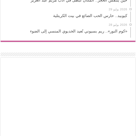
حين يتنفس الحجر.. المكان كبطل في أدب مريم عبد العزيز
2026 يوليو 29
كيوبيد.. حارس الحب الضائع في بيت الكريتلية
2026 يوليو 28
«كوم النور».. ريم بسيوني تُعيد الخديوي المنسي إلى الضوء