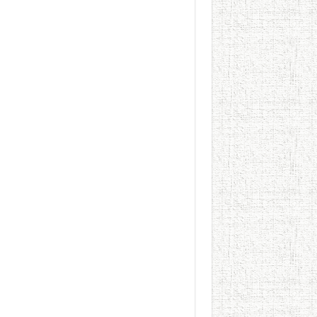
يوم شاهدت زينات صدقي ع
من “عيش السرايا” إلى ذاكرة