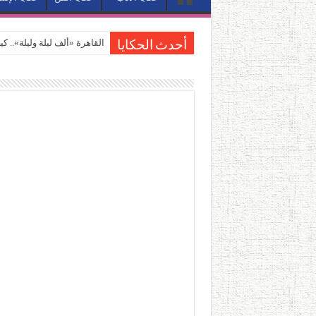
القاهرة «ألف ليلة وليلة».. 
أحدث الحكايا
القاهرة «ألف ليلة وليلة».. 
حين يتنفس الحجر.. المكان 
كيوبيد.. حارس الحب الضائع ف
«كوم النور».. ريم بسيوني تُ
الأدب والساحرة المستديرة.
في أدب نورا ناجي.. كيف تنقذ
من سيرة «إيفان أجيلي» إلى ن
من «أرشيف ريبليكا» إلى «ساح
من مطابخ الأسواق لـ«الدليف
“الرحالة العرب واكتشاف أورو
عوالم منصورة عز الدين.. حي
الطعام في الحضارة الإسلامية..