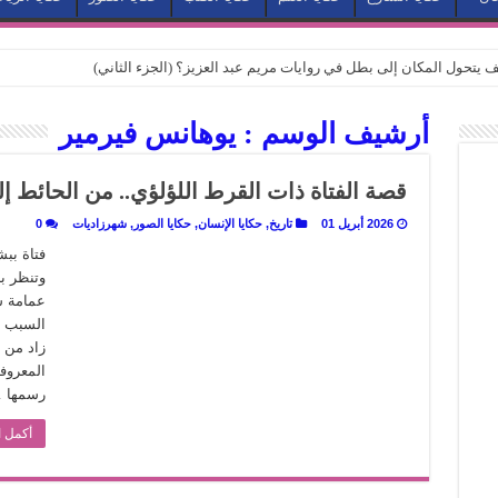
كيف يتحول المكان إلى بطل في روايات مريم عبد العزيز؟ (الجزء الثاني)
كيف يتحول المكان إلى بطل في روايات مريم عبد العزيز؟ (الجزء الأول)
أرشيف الوسم :
يوهانس فيرمير
كبطل في أدب مريم عبد العزيز
ي بيت الكريتلية
قصة الفتاة ذات القرط اللؤلؤي.. من الحائط إ
عيد الخديوي المنسي إلى الضوء
2026 أبريل 01
تاريخ
,
حكايا الإنسان
,
حكايا الصور
,
شهرزاديات
0
. كيف قرأت الكتب شغف المصريين بكرة القدم؟
فتاة بب
وتنظر ب
نا الذاكرة من شروخ الواقع؟
عمامة شر
سيج الحكاية.. رحلة بسمة ناجي مع الكتابة والترجمة (الجزء الثاني)
السبب ف
زاد من 
ر أوز».. رحلة بسمة ناجي مع الترجمة (الجزء الأول)
المعروفة
ري».. كيف طهت المدن قديماً طعامها؟
رسمها 
با”.. قراءة جديدة لبدايات “الاستغراب”
أكمل ا
ن يصبح الزمن بطل الرواية
 تاريخ يُقرأ بالنكهات