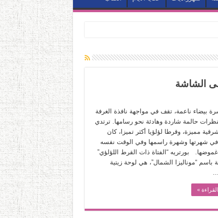
لى الشاشة
شرة بيضاء ناعمة، تقف في مواجهة نافذة الغرفة
نظرات حالمة شاردة وهادئة نحو رسامها. ترتدي
قية مميزة، وقرطا لؤلؤيا أكثر تميزا، كان
ي شهرتها وشهرة راسمها وفي الوقت نفسه
غموضها. بورتريه “الفتاة ذات القرط اللؤلؤي”
 باسم “موناليزا الشمال”، هي لوحة زيتية
…
لقراءة »