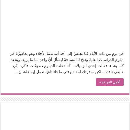
في يومٍ من ذات الأيام كنا نجلسُ إلى أحد أساتذتنا الأجلاء وهو يحاضِرُنا في
دبلوم الدراسات العليا، وفتحَ لنا مساحةً ليسألَ أيُّ واحدٍ منا ما يريد، وينتقد
كما يشاء، فقالت إحدى الزميلات: “أنا دخلت الدبلوم ده وكنت فاكرة إنّي
هأبقى ناقدة.. لكن حضرتك لحد دلوقتي ما قلتلناش نعمل إيه علشان …
أكمل القراءة »