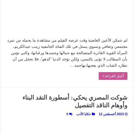
في أدب نورا ناجي.. كيف تنقذنا الذاكرة من شروخ الواقع؟
من سيرة «إيفان أجيلي» إلى نسيج الحكاية.. رحلة بسمة ناجي مع الكتابة والترجمة (ال
من «أرشيف ريبليكا» إلى «ساحر أوز».. رحلة بسمة ناجي مع الترجمة (الجزء الأول)
من مطابخ الأسواق لـ«الدليفري».. كيف طهت المدن قديماً طعامها؟
لم تتمكن الأعين الغاضبة وقت عرضه الفيلم من مشاهدة ما يحمله من تمرد
“الرحالة العرب واكتشاف أوروبا”.. قراءة جديدة لبدايات “الاستغراب”
مجتمعي وثقافي ونسوي يتمثل في تلك الفتاة الجامعية زينب عبدالكريم،
عوالم منصورة عز الدين.. حين يصبح الزمن بطل الرواية
المرأة القوية القادرة المتصالحة مع جمالها وجسدها ورغباتها، والتي تؤمن
بأن المطالب لا تؤتى بالتمني، ولكن تؤخذ الدنيا “كدهو”، فلا تخجل من أن
الطعام في الحضارة الإسلامية.. تاريخ يُقرأ بالنكهات
تطارد الشاب الذي يعجبها،تهاجمه …
يوم شاهدت زينات صدقي على المسرح وسرحت!
أكمل القراءة »
شوكت المصري يحكي: أسطورة النقد البناء
وأوهام الناقد التفصيل
2023 أغسطس 12
حكايا الأدب
0