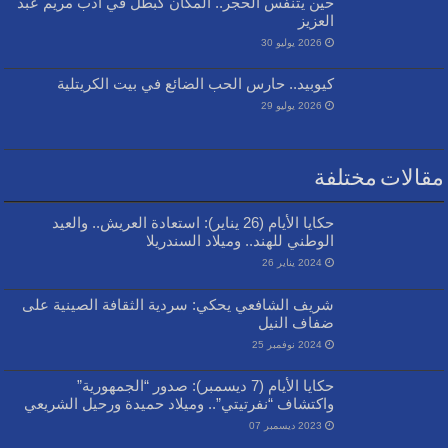
حين يتنفس الحجر.. المكان كبطل في أدب مريم عبد
العزيز
2026 يوليو 30
كيوبيد.. حارس الحب الضائع في بيت الكريتلية
2026 يوليو 29
مقالات مختلفة
حكايا الأيام (26 يناير): استعادة العريش.. والعيد
الوطني للهند.. وميلاد السندريلا
2024 يناير 26
شريف الشافعي يحكي: سردية الثقافة الصينية على
ضفاف النيل
2024 نوفمبر 25
حكايا الأيام (7 ديسمبر): صدور “الجمهورية”
واكتشاف “نفرتيتي”.. وميلاد حميدة ورحيل الشريعي
2023 ديسمبر 07