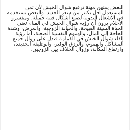
البعض يمتهن مهنة ترقيع شوال الخيش لأن ثمن
المستعمل أقل بكثير من سعر الجديد. والبعض يستخدمه
في الأشغال اليدوية لصنع أشكال فنية جميلة. ومفسرو
الأحلام يرون أن رؤية شوال الخيش في المنام تعني
الحياة السيئة القبيحة، والخيانة الزوجية، والمرض، وشدة
الحاجة إلى المال، والهموم النفسية الصعبة، أما رؤية
إلقاء شوال الخيش في القمامة فتدل على زوال جميع
المشاكل والهموم، والرزق الوفير، والوظيفة الجديدة،
وارتفاع المكانة، وزوال الخلاف بين الزوجين.