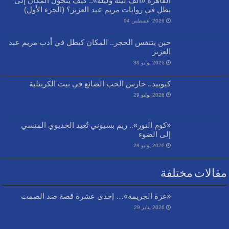
القاهرة «ألف ليلة وليلة».. كيف يتحول المكان إلى
بطل في روايات مريم عبد العزيز؟ (الجزء الأول)
2026 أغسطس 04
حين يتنفس الحجر.. المكان كبطل في أدب مريم عبد
العزيز
2026 يوليو 30
كيوبيد.. حارس الحب الضائع في بيت الكريتلية
2026 يوليو 29
«كوم النور».. ريم بسيوني تُعيد الخديوي المنسي
إلى الضوء
2026 يوليو 28
مقالات مختلفة
«غزة الجريمة»… إحدى عشرة قصة ضد الصمت
2026 يناير 29