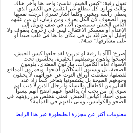
تقول رقية: “كيس الخيش تناسخ: واحد هنا وآخر هناك
وثالث ورابع. كل يتطلع عبر الثقبين في الكيس الذي
يغطي رأسه ويشير. وكلما أشار تسري الرجفة نفسها
بين الصفوف لأن الكل يعرف ومن زمان، أن من عيَّنهم
أكياس الخيش سيمضون الآن في صف طويل إلى
الإعدام أو معسكر الاعتقال. ليس في زِخْرون يَعْقوف ولا
إجليل أو صَرَفَنْد بل في مكان ما هنا في قلب صيدا أو
على مشارفها.” صـ74.
أصرخ: آآآآه يا رقية لو تدرين! لقد خلعوا كيس الخيش،
أصبحوا يباهون بوظيفتهم الحقيرة، يجلسون تحت
الأضواء أمام الكاميرات، يباركون المعتدي، يلومون
الضحية، بل ويسنون السكاكين لذبحها، ويعمرون المدافع
لقصفها، سقطت أوراق التوت عن عوراتهم، لا يخبئون
وجوههم القبيحة بل يكشفونها بتفاخر كلما زاد عدد
القتلى من الأطفال والنساء والرجال الذين لا ذنب لهم
سوى أن من يجب أن يدافعوا عنهم اتضح أنهم ليسوا
سوى أحفاد أكياس الخيش، فمتى نتخلص من رؤيتهم في
الصحو والكوابيس، ومتى نلقيهم في القمامة؟
معلومات أكثر عن مجزرة الطنطورة عبر هذا الرابط