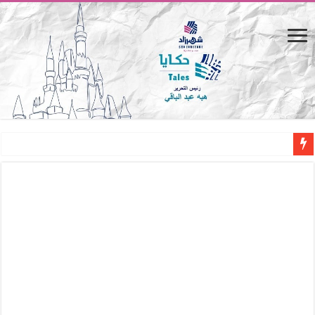
القاهرة «ألف ليلة وليلة».. كيف يتحول المكان إلى بطل في روايات مريم عبد العزيز؟ (
القاهرة «ألف ليلة وليلة».. كيف يتحول المكان إلى بطل في روايات مريم عبد العزيز؟ (
حين يتنفس الحجر.. المكان كبطل في أدب مريم عبد العزيز
كيوبيد.. حارس الحب الضائع في بيت الكريتلية
«كوم النور».. ريم بسيوني تُعيد الخديوي المنسي إلى الضوء
الأدب والساحرة المستديرة.. كيف قرأت الكتب شغف المصريين بكرة القدم؟
في أدب نورا ناجي.. كيف تنقذنا الذاكرة من شروخ الواقع؟