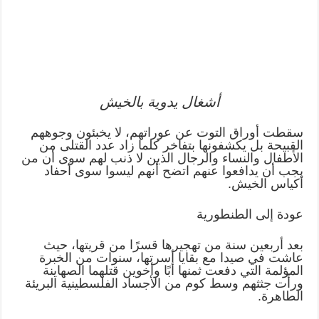
أشغال يدوية بالخيش
سقطت أوراق التوت عن عوراتهم، لا يخبئون وجوههم
القبيحة بل يكشفونها بتفاخر كلما زاد عدد القتلى من
الأطفال والنساء والرجال الذين لا ذنب لهم سوى أن من
يجب أن يدافعوا عنهم اتضح أنهم ليسوا سوى أحفاد
أكياس الخيش.
عودة إلى الطنطورية
بعد أربعين سنة من تهجيرها قسرًا من قريتها، حيث
عاشت في صيدا مع بقايا أسرتها، سنوات من الخبرة
المؤلمة التي دفعت ثمنها أبًا وأخوين قتلهما الصهاينة
ورأت جثثهم وسط كوم من الأجساد الفلسطينية البريئة
الطاهرة.