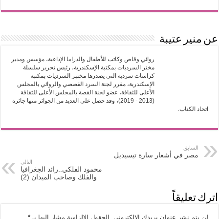
عن منير عتيبة
روائي وقاص وكاتب للأطفال والدراما الإذاعية، مؤسس ومدير
مختر السرديات بمكتبة الإسكندرية، رئيس تحرير سلسلة
كراسات سردية التي يصدرها مختبر السرديات بمكتبة
الإسكندرية، مقرر لجنة السرد القصصي والروائي بالمجلس
الأعلى للثقافة، عضو لجنة القصة بالمجلس الأعلى للثقافة
(2013 - 2019)، وقد حصل على العديد من الجوائز منها جائزة
اتحاد الكتاب.
السابق
مصر في أشعار سارة تيسيديل
التالي
محمود الفلكي..رائد الجغرافيا
والفلك وصاحب الميدان (2)
اترك تعليقاً
لن يتم نشر عنوان بريدك الإلكتروني.
الحقول الإلزامية مشار إليها بـ
*