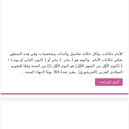
في أدب نورا ناجي.. كيف تنقذنا الذاكرة من شروخ الواقع؟
من سيرة «إيفان أجيلي» إلى نسيج الحكاية.. رحلة بسمة ناجي مع الكتابة والترجمة (ال
من «أرشيف ريبليكا» إلى «ساحر أوز».. رحلة بسمة ناجي مع الترجمة (الجزء الأول)
من مطابخ الأسواق لـ«الدليفري».. كيف طهت المدن قديماً طعامها؟
“الرحالة العرب واكتشاف أوروبا”.. قراءة جديدة لبدايات “الاستغراب”
عوالم منصورة عز الدين.. حين يصبح الزمن بطل الرواية
للأيام حكايات، ولكل حكاية تفاصيل وأحداث وشخصيات، وفي هذه السطور
الطعام في الحضارة الإسلامية.. تاريخ يُقرأ بالنكهات
نحكي حكايات الأيام.. واليوم هو 1 يناير. 1 يناير أو 1 كانون الثاني أو يوم 1 \
1 (اليوم الأوَّل من الشهر الأوَّل) هو اليوم الأوَّل (1) من السنة وفقًا للتقويم
يوم شاهدت زينات صدقي على المسرح وسرحت!
الميلادي الغربي (الجريجوري). يبقى بعدهُ 364 يومًا لانتهاء السنة، …
أكمل القراءة »