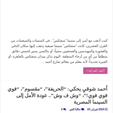
في أدب نورا ناجي.. كيف تنقذنا الذاكرة من شروخ الواقع؟
من سيرة «إيفان أجيلي» إلى نسيج الحكاية.. رحلة بسمة ناجي مع الكتابة والترجمة (ال
من «أرشيف ريبليكا» إلى «ساحر أوز».. رحلة بسمة ناجي مع الترجمة (الجزء الأول)
من مطابخ الأسواق لـ«الدليفري».. كيف طهت المدن قديماً طعامها؟
“الرحالة العرب واكتشاف أوروبا”.. قراءة جديدة لبدايات “الاستغراب”
كنت أذهب مع أمي إلى سينما “سفنكس”.. في الستينات والسبعينات من
عوالم منصورة عز الدين.. حين يصبح الزمن بطل الرواية
القرن العشرين، كانت “سفنكس” سينما صيفية يذهب إليها سكان الدقي
والعجوزة والمهندسين والصحفيين مشياً، أو بتاكسي يسير لخمس دقائق
الطعام في الحضارة الإسلامية.. تاريخ يُقرأ بالنكهات
منطلقاً من أيٍ من أرجاء المنطقة. اليوم نذكر ميدان سفنكس بالقاهرة -أو
يوم شاهدت زينات صدقي على المسرح وسرحت!
الجيزة تحديداً- لأنه معلم من معالم شارع أحمد …
أكمل القراءة »
أحمد شوقيِ يحكي: “الحريفة”، “مقسوم”، “فوي
فوي فوي!”، “وش ف وش”.. عودة الأمل إلى
السينما المصرية
2024 فبراير 03
حكايا الفن
2