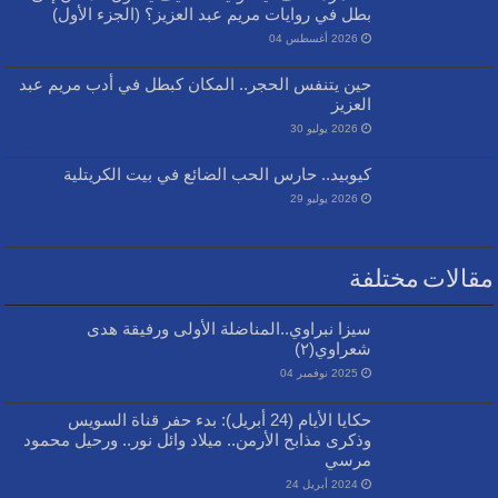
بطل في روايات مريم عبد العزيز؟ (الجزء الأول)
2026 أغسطس 04
حين يتنفس الحجر.. المكان كبطل في أدب مريم عبد
العزيز
2026 يوليو 30
كيوبيد.. حارس الحب الضائع في بيت الكريتلية
2026 يوليو 29
مقالات مختلفة
سيزا نبراوي..المناضلة الأولى ورفيقة هدى
شعراوي(٢)
2025 نوفمبر 04
حكايا الأيام (24 أبريل): بدء حفر قناة السويس
وذكرى مذابح الأرمن.. ميلاد وائل نور.. ورحيل محمود
مرسي
2024 أبريل 24