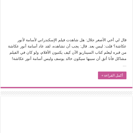
في أدب نورا ناجي.. كيف تنقذنا الذاكرة من شروخ الواقع؟
من سيرة «إيفان أجيلي» إلى نسيج الحكاية.. رحلة بسمة ناجي مع الكتابة والترجمة (ال
من «أرشيف ريبليكا» إلى «ساحر أوز».. رحلة بسمة ناجي مع الترجمة (الجزء الأول)
من مطابخ الأسواق لـ«الدليفري».. كيف طهت المدن قديماً طعامها؟
قال لي أخي الأصغر جلال: هل شاهدت فيلم الإسكندراني لأسامة لأنور
“الرحالة العرب واكتشاف أوروبا”.. قراءة جديدة لبدايات “الاستغراب”
عكاشة؟ قلت: ليس بعد. قال: يجب أن تشاهده، لقد عاد أسامة أنور عكاشة
عوالم منصورة عز الدين.. حين يصبح الزمن بطل الرواية
من قبره ليعلم كتاب السيناريو الآن كيف يكتبون الأفلام، ولو كان في الفيلم
مشاكل فأنا أثق أن سببها سيكون خالد يوسف وليس أسامة أنور عكاشة!
الطعام في الحضارة الإسلامية.. تاريخ يُقرأ بالنكهات
…
يوم شاهدت زينات صدقي على المسرح وسرحت!
أكمل القراءة »