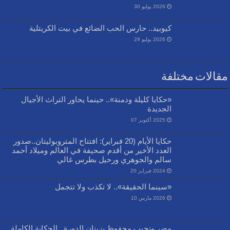
2026 يوليو 30
كيوبيد.. حارس الحب الضائع في بيت الكريتلية
2026 يوليو 29
مقالات مختلفة
«حكايا كليلة ودمنة».. حينما يحاور التراث الأجيال
الجديدة
2025 أكتوبر 07
حكايا الأيام (20 فبراير): افتتاح المتروبوليتان..صدور
العدد الأخير من أقدم صحيفة في العالم وميلاد أحمد
سالم والجوهري ورحيل بطرس غالي
2024 فبراير 20
«سينما الحقيقة».. لا تكذب ولا تتجمل
2026 مارس 10
مصر ونجيب محفوظ يزينان الدورة.. الحكاية الكاملة